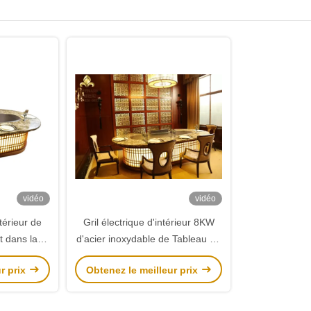
vidéo
vidéo
térieur de
Gril électrique d'intérieur 8KW
t dans la
d'acier inoxydable de Tableau de
de Hibachi
gril de Teppanyaki d'ellipse
r prix
Obtenez le meilleur prix
mouton de