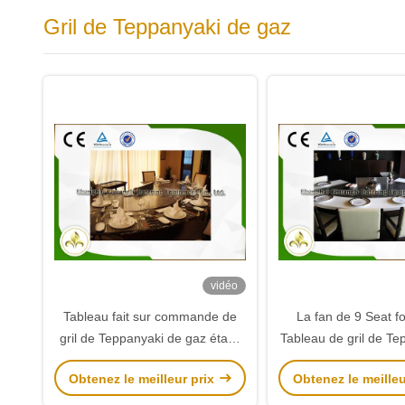
Gril de Teppanyaki de gaz
vidéo
Tableau fait sur commande de
La fan de 9 Seat f
gril de Teppanyaki de gaz établi
Tableau de gril de Te
dans le précipitateur
gaz avec le sy
Obtenez le meilleur prix
Obtenez le meilleu
électrostatique de vapeur
d'épuisement/puri