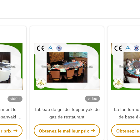
vidéo
vidéo
orment le
Tableau de gril de Teppanyaki de
La fan formen
ppanyaki de
gaz de restaurant
de base él
stème
Teppanyaki d
r prix
Obtenez le meilleur prix
Obtenez le 
fication
pour l