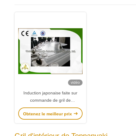
vidéo
Induction japonaise faite sur
commande de gril de
Teppanyaki/Hibachi électrique
Obtenez le meilleur prix
Cooktop construit dans le
ventilateur
Gril d'intérieur de Teppanyaki