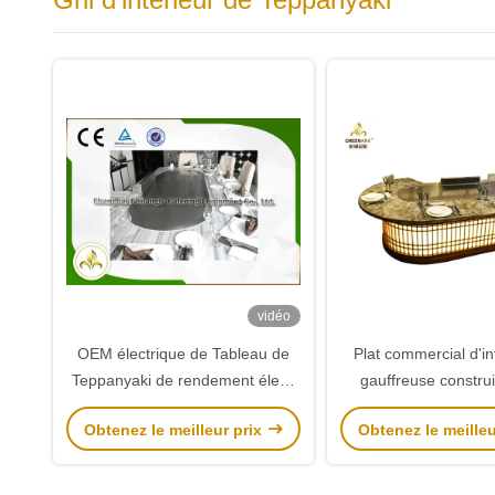
vidéo
OEM électrique de Tableau de
Plat commercial d'in
Teppanyaki de rendement élevé
gauffreuse construi
de gril d'intérieur sûr de surface
forme ovale de gril 
Obtenez le meilleur prix
Obtenez le meilleu
plane
pour le poulet de 
boeuf