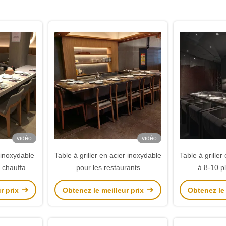
vidéo
vidéo
 inoxydable
Table à griller en acier inoxydable
Table à griller
 chauffage
pour les restaurants
à 8-10 p
res
r prix
Obtenez le meilleur prix
Obtenez le 