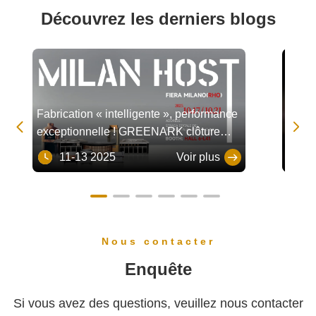
Découvrez les derniers blogs
Fabrication « intelligente », performance
Nouve


exceptionnelle ! GREENARK clôture
Teppan
avec succès le salon HOST de Milan
pourra
11-13 2025
Voir plus
11
2025
Nous contacter
Enquête
Si vous avez des questions, veuillez nous contacter