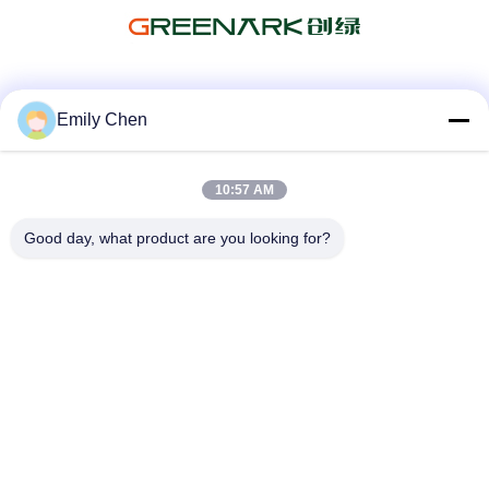
Les réseaux sociaux
Emily Chen
10:57 AM
Contactez rapidement
Good day, what product are you looking for?
Télégramme
86--18964553551
E-mail
info01@greenarkworld.com
Adresse
No. 253, route de Xuanchun, parc industriel de Sanzao,
nouvelle région de Pudong, Changhaï, Chine 201314