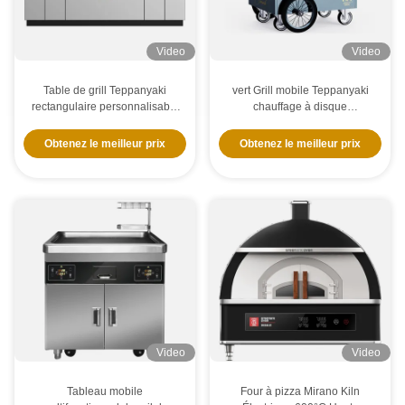
Video
Video
Table de grill Teppanyaki
vert Grill mobile Teppanyaki
rectangulaire personnalisable
chauffage à disque
avec extraction de fumée
électronique Libre circulation
Table de gril Hibachi
Obtenez le meilleur prix
Obtenez le meilleur prix
Video
Video
Tableau mobile
Four à pizza Mirano Kiln