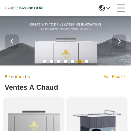
Voir Plus
>
>
Produits
Ventes À Chaud