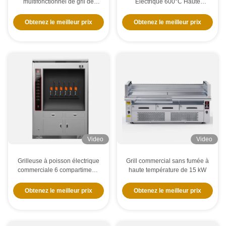
multifonctionnel de gril de
Électrique 600°C Haute
Teppanyaki de cuisine
température
commerciale avec le double
Obtenez le meilleur prix
Obtenez le meilleur prix
four
Video
Video
Grilleuse à poisson électrique
Grill commercial sans fumée à
commerciale 6 compartiments
haute température de 15 kW
350 kg
Obtenez le meilleur prix
Obtenez le meilleur prix