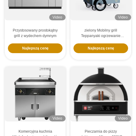
Video
Video
Przystosowany prostokątny
zielony Mobilny grill
grill z wydechem dymnym
Teppanyaki ogrzewanie
elektrodyskiem Wolne
przemieszczanie
Najlepszą cenę
Najlepszą cenę
Video
Video
Komercyjna kuchnia
Pieczarnia do pizzy