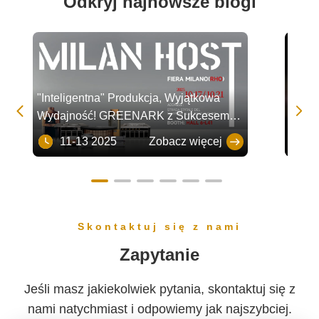
Odkryj najnowsze blogi
"Inteligentna" Produkcja, Wyjątkowa
Nowy 


Wydajność! GREENARK z Sukcesem
Teppa
Zakończył Udział w Targach HOST
Może 
11-13 2025
Zobacz więcej
11
Milan 2025
Skontaktuj się z nami
Zapytanie
Jeśli masz jakiekolwiek pytania, skontaktuj się z
nami natychmiast i odpowiemy jak najszybciej.