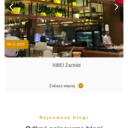


06-11 2025
XIBEI Zachód
Zobacz więcej
Najnowsze blogi