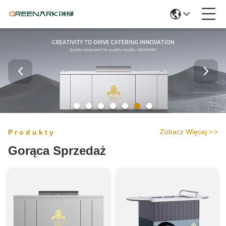
Zobacz Więcej
>
>
Produkty
Gorąca Sprzedaż