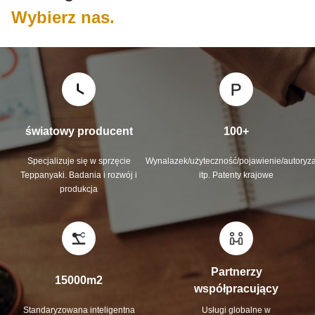
Wybierz nas.
światowy producent
100+
Specjalizuje się w sprzęcie
Wynalazek/użyteczność/pojawienie/autoryza
Teppanyaki. Badania i rozwój i
itp. Patenty krajowe
produkcja
Partnerzy
15000m2
współpracujący
Standaryzowana inteligentna
Usługi globalne w