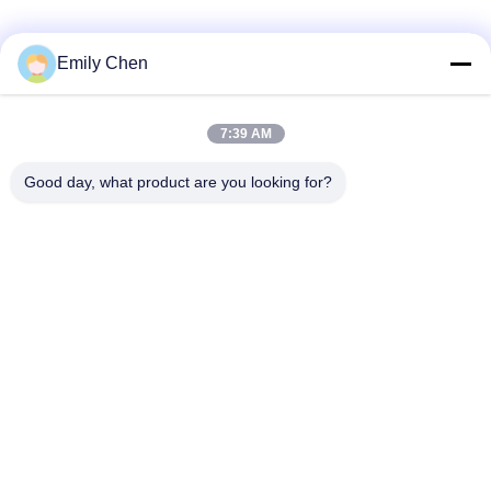
Media społecznościowe
Emily Chen
7:39 AM
Szybki kontakt
Good day, what product are you looking for?
Tel.
86--18964553551
Wiadomość elektroniczna
info01@greenarkworld.com
Adres
253, Xuanchun Road, Sanzao Industrial Park, Pudong New
Area, Szanghaj, Chiny 201314
Polityka prywatności
|
Sitemap