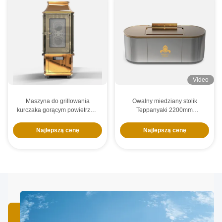
Video
Maszyna do grillowania
Owalny miedziany stolik
kurczaka gorącym powietrzem
Teppanyaki 2200mm
ze szklanymi drzwiami 17KW
Elektryczne ogrzewanie
dostosowywalne
Najlepszą cenę
Najlepszą cenę