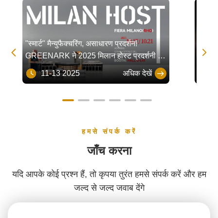
"स्मार्ट" मैन्युफैक्चरिंग, असाधारण प्रदर्शन!
टेप्पान


GREENARK ने 2025 मिलान होस्ट प्रदर्शनी में
गया है!
सफलतापूर्वक समापन किया
सकता ह
11-13 2025
अधिक देखें
11
हमसे संपर्क करें
जाँच करना
यदि आपके कोई प्रश्न हैं, तो कृपया तुरंत हमसे संपर्क करें और हम
जल्द से जल्द जवाब देंगे