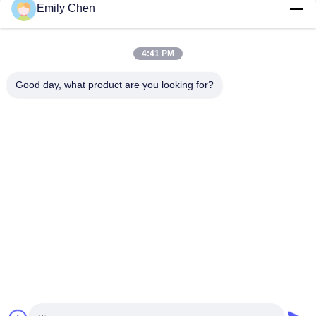
सोशल मीडिया
Emily Chen
4:41 PM
त्वरित संपर्क
Good day, what product are you looking for?
टेलीफोन
86--18964553551
ईमेल
info01@greenarkworld.com
पता
नंबर 253, ज़ुआनचुन रोड, संज़ाओ इंडस्ट्रियल पार्क, पुडोंग न्यू एरिया, शंघाई,
चीन 201314
गोपनीयता नीति
|
साइटमैप
चीन अच्छी गुणवत्ता टेपपानाकी ग्रिल टेबल आपूर्तिकर्ता. कॉपीराइट © 2016-2026
Shanghai Chuanglv Catering Equipment Co., Ltd . सर्वाधिकार