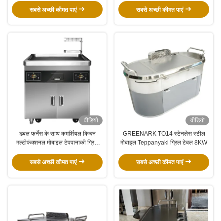
टेबल
सबसे अच्छी कीमत पाएं
सबसे अच्छी कीमत पाएं
वीडियो
वीडियो
डबल फर्नेस के साथ कमर्शियल किचन
GREENARK TO14 स्टेनलेस स्टील
मल्टीफंक्शनल मोबाइल टेपपानाकी ग्रिल
मोबाइल Teppanyaki ग्रिल टेबल 8KW
टेबल
सबसे अच्छी कीमत पाएं
सबसे अच्छी कीमत पाएं