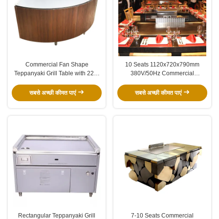
Commercial Fan Shape
10 Seats 1120x720x790mm
Teppanyaki Grill Table with 220-
380V/50Hz Commercial
240 V 380 V 8000w Power for
Teppanyaki Grill Table with
Restaurant & Hotel
Stainless Steel 304 Construction
सबसे अच्छी कीमत पाएं
सबसे अच्छी कीमत पाएं
Rectangular Teppanyaki Grill
7-10 Seats Commercial