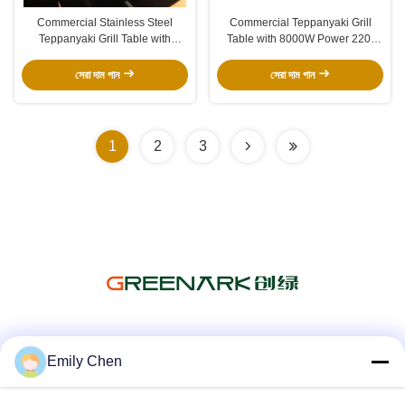
Commercial Stainless Steel
Commercial Teppanyaki Grill
Teppanyaki Grill Table with
Table with 8000W Power 220-
2400x850x800mm Size
240V/380V Voltage and
500*400mm Cooking Area and
Customized Size for Restaurants
সেরা দাম পান
সেরা দাম পান
380V/220V Voltage
1
2
3
সোশ্যাল মিডিয়া
Emily Chen