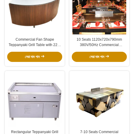
Commercial Fan Shape
10 Seats 1120x720x790mm
Teppanyaki Grill Table with 220-
380V/50Hz Commercial
240 V 380 V 8000w Power for
Teppanyaki Grill Table with
Restaurant & Hotel
Stainless Steel 304 Construction
সেরা দাম পান
সেরা দাম পান
Rectangular Teppanyaki Grill
7-10 Seats Commercial