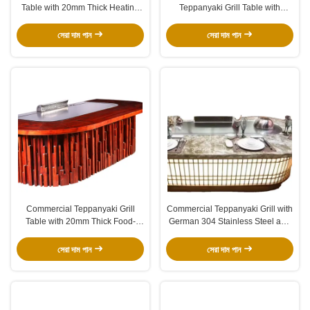
Table with 20mm Thick Heating
Teppanyaki Grill Table with
Plate and 600x400mm Cook Area
8000W Power and 220-
240V/380V for Restaurants
সেরা দাম পান
সেরা দাম পান
Commercial Teppanyaki Grill
Commercial Teppanyaki Grill with
Table with 20mm Thick Food-
German 304 Stainless Steel and
Grade Alloy Steel 2200*850*800
20 mm Heating Plate in
mm and 8kw Power
2200*850*800 mm Size
সেরা দাম পান
সেরা দাম পান