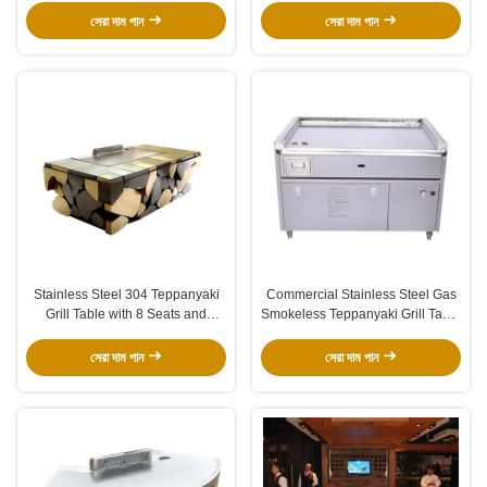
সেরা দাম পান
সেরা দাম পান
Stainless Steel 304 Teppanyaki
Commercial Stainless Steel Gas
Grill Table with 8 Seats and
Smokeless Teppanyaki Grill Table
Customized 20mm Thick Food-
with 8000W Power and 220-
Grade Special Alloy Steel
240V/380V Voltage
সেরা দাম পান
সেরা দাম পান