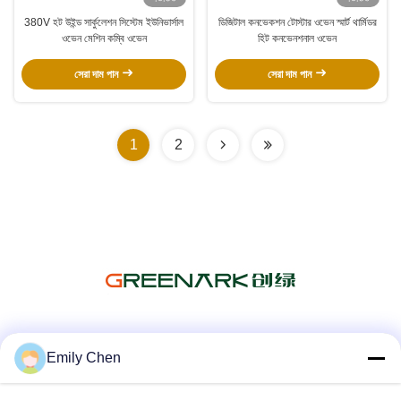
380V হট উইন্ড সার্কুলেশন সিস্টেম ইউনিভার্সাল
ডিজিটাল কনভেকশন টোস্টার ওভেন স্মার্ট থার্মিডর
ওভেন মেশিন কম্বি ওভেন
হিট কনভেনশনাল ওভেন
সেরা দাম পান
সেরা দাম পান
1
2
সোশ্যাল মিডিয়া
Emily Chen