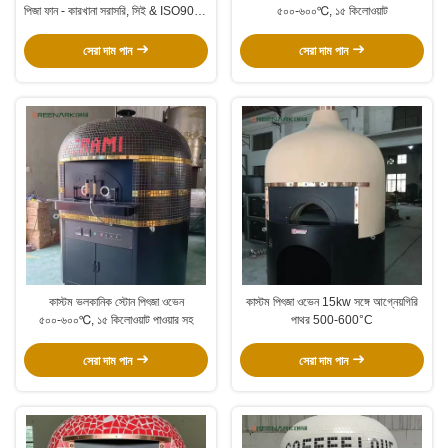
পিজা ফান - কারখানা সরাসরি, সিই & ISO9001
৫০০-৬০০℃, ১৫ কিলোওয়াট
প্রত্যয়িত
সেরা দাম পান
সেরা দাম পান
কাস্টম ভলকানিক স্টোন পিৎজা ওভেন
কাস্টম পিৎজা ওভেন 15kw সঙ্গে আগ্নেয়গিরি
৫০০-৬০০℃, ১৫ কিলোওয়াট পাওয়ার সহ
পাথর 500-600°C
সেরা দাম পান
সেরা দাম পান