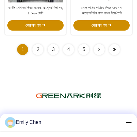
কাস্টম পেশাদার পিৎজা ওভেন, আগ্নেয় শিলা সহ,
গোল কাঠের ফায়ারড পিৎজা ওভেন যা
৪০x৬০ সেমি
আগ্নেয়গিরির লাভা পাথর দিয়ে তৈরি
সেরা দাম পান
সেরা দাম পান
1
2
3
4
5
সোশ্যাল মিডিয়া
Emily Chen