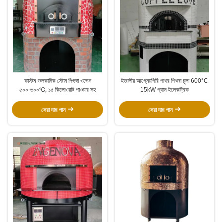
কাস্টম ভলকানিক স্টোন পিৎজা ওভেন
ইতালীয় আগ্নেয়গিরি পাথর পিৎজা চুলা 600°C
৫০০-৬০০℃, ১৫ কিলোওয়াট পাওয়ার সহ
15kW গ্যাস ইলেকট্রিক
সেরা দাম পান
সেরা দাম পান