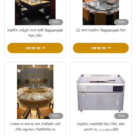
ভিডিও
ভিডিও
বৈদ্যুতিক রেস্টুরেন্ট মেঝে স্থায়ী Teppanyaki
12 আসন বৈদ্যুতিক Teppanyaki গ্রিল
গ্রিল টেবিল
সেরা দাম পান
সেরা দাম পান
ভিডিও
ভিডিও
পেশাদার দশ আসনের গ্যাস টেপানিয়াকি প্লেট
বৈদ্যুতিক তেপ্পানইয়াকি গ্রিল টেবিল, ডাউন
টেবিল বায়ুচলাচল / প্রিসিপিটেটর সহ
এক্সহস্ট সহ, ১২০০x৮৫০মিমি