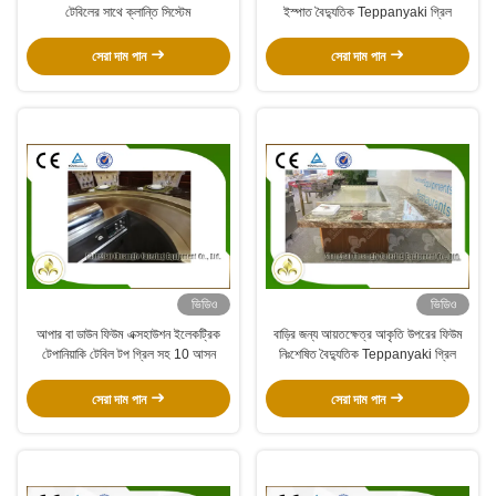
টেবিলের সাথে ক্লান্তি সিস্টেম
ইস্পাত বৈদ্যুতিক Teppanyaki গ্রিল
সেরা দাম পান
সেরা দাম পান
ভিডিও
ভিডিও
আপার বা ডাউন ফিউম এক্সহাউশন ইলেকট্রিক
বাড়ির জন্য আয়তক্ষেত্র আকৃতি উপরের ফিউম
টেপানিয়াকি টেবিল টপ গ্রিল সহ 10 আসন
নিঃশেষিত বৈদ্যুতিক Teppanyaki গ্রিল
সেরা দাম পান
সেরা দাম পান