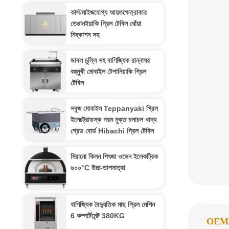
কাস্টমাইজযোগ্য আয়তক্ষেত্রাকার
তেপ্পানইয়াকি গ্রিল টেবিল ধোঁয়া
নিষ্কাশন সহ
ডাবল চুল্লি সহ বাণিজ্যিক রান্নাঘর
বহুমুখী মোবাইল টেপানিয়াকি গ্রিল
টেবিল
সবুজ মোবাইল Teppanyaki গ্রিল
ইলেক্ট্রোডস্ক গরম মুক্ত চলাচল খাদ্য
গ্রেড বোর্ড Hibachi গ্রিল টেবিল
মিরানো কিলন পিৎজা ওভেন ইলেকট্রিক
৬০০°C উচ্চ-তাপমাত্রা
বাণিজ্যিক বৈদ্যুতিক মাছ গ্রিল মেশিন
6 কম্পার্টমেন্ট 380KG
OEM