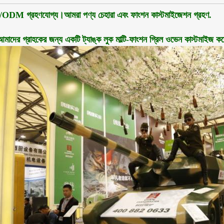
M গ্রহণযোগ্য।আমরা পণ্য চেহারা এবং ফাংশন কাস্টমাইজেশন গ্রহণ.
মাদের গ্রাহকের জন্য একটি ট্যাঙ্ক লুক মাল্টি-ফাংশন গ্রিল ওভেন কাস্টমাইজ ক