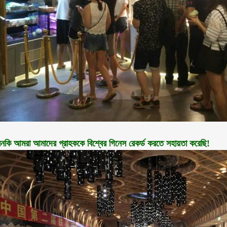
নকি আমরা আমাদের গ্রাহককে বিশ্বের গিনেস রেকর্ড করতে সহায়তা করেছি!