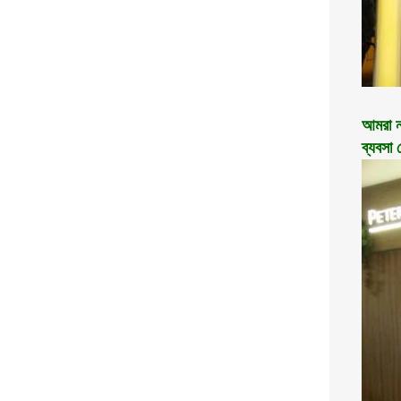
আমরা ন
ব্যবসা 