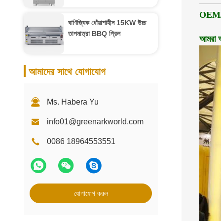
OEM/OD
বাণিজ্যিক ধোঁয়াশাহীন 15KW উচ্চ
তাপমাত্রা BBQ গ্রিল
আমরা আ
আমাদের সাথে যোগাযোগ
Ms. Habera Yu
info01@greenarkworld.com
0086 18964553551
যোগাযোগ করুন