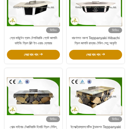
ভিডিও
ভিডিও
স্নো মাউন্টেন গ্যাস টেপানিয়াকি প্লেট জাপানি
ধারণাগত নকশা Teppanyaki Hibachi
ডাইনিং গ্রিল বিল্ট ইন এয়ার ব্লোয়ার
গ্রিল জাপানি রান্নার টেবিল সেতু আকৃতি
সেরা দাম পান
সেরা দাম পান
ভিডিও
ভিডিও
গোল্ড মাইনার টেপ্পানিয়াকি হিবাচি গ্রিল টেবিল,
ইলেক্ট্রোম্যাগনেটিক ইন্ডাকশন Teppanyaki