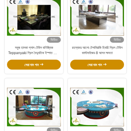
ভিডিও
ভিডিও
সবুজ হালকা গ্লাস টেবিল বাণিজ্যিক
রহস্যময় আলো টেপানিয়াকি হিবাচি গ্রিল টেবিল
Teppanyaki গ্রিল বৈদ্যুতিক ইস্পাত ফ্রেম
কাস্টমাইজড 8 আসন ক্ষমতা
কাস্টমাইজড
সেরা দাম পান
সেরা দাম পান
ভিডিও
ভিডিও