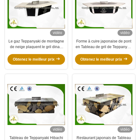
vidéo
vidéo
Le gaz Teppanyaki de montagne
Forme à cuire japonaise de pont
de neige plaquent le gril dinant
en Tableau de gril de Teppanyaki
japonais construit dans le
Hibachi de plan d'étude
ventilateur
Obtenez le meilleur prix
Obtenez le meilleur prix
vidéo
vidéo
Tableau de Teppanyaki Hibachi
Restaurant japonais de Tableau