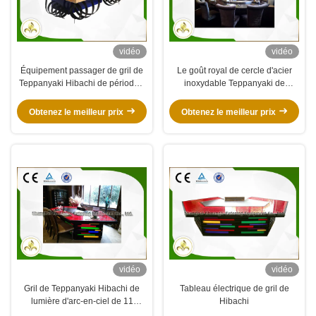
vidéo
vidéo
Équipement passager de gril de
Le goût royal de cercle d'acier
Teppanyaki Hibachi de périodes,
inoxydable Teppanyaki de
Tableau de gril de restaurant
Tableau professionnel de gril a
japonais
conçu
Obtenez le meilleur prix
Obtenez le meilleur prix
vidéo
vidéo
Gril de Teppanyaki Hibachi de
Tableau électrique de gril de
lumière d'arc-en-ciel de 11
Hibachi
sièges, plat d'acier inoxydable