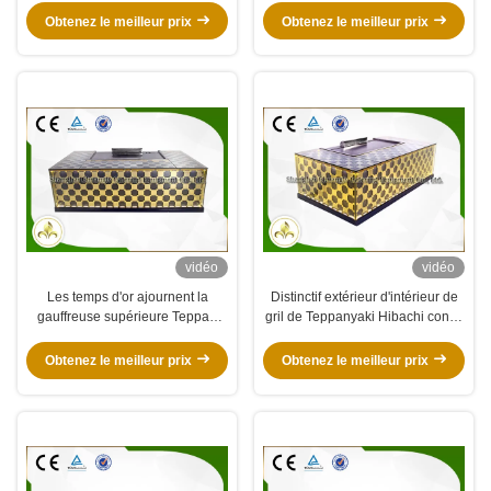
Teppanyaki
Obtenez le meilleur prix
Obtenez le meilleur prix
vidéo
vidéo
Les temps d'or ajournent la
Distinctif extérieur d'intérieur de
gauffreuse supérieure Teppan
gril de Teppanyaki Hibachi conçu
Yaki grillent l'acier inoxydable
pour l'hôtel/plaza de nourriture
304/matériel acier allié
Obtenez le meilleur prix
Obtenez le meilleur prix