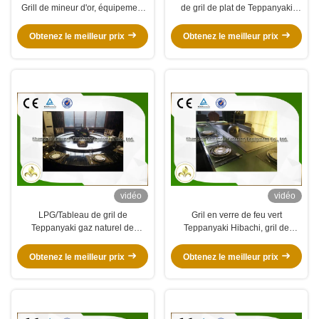
Grill de mineur d'or, équipement
de gril de plat de Teppanyaki
de gril de Teppanyaki de gaz
d'induction électromagnétique
Obtenez le meilleur prix
Obtenez le meilleur prix
vidéo
vidéo
LPG/Tableau de gril de
Gril en verre de feu vert
Teppanyaki gaz naturel de
Teppanyaki Hibachi, gril de
canalisation
surface plane de gaz de cadre en
acier
Obtenez le meilleur prix
Obtenez le meilleur prix