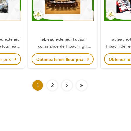
u extérieur
Tableau extérieur fait sur
Tableau ext
e fourneau
commande de Hibachi, gril
Hibachi de re
 Tableau
d'acier inoxydable Teppanyaki
certification 
r prix
Obtenez le meilleur prix
Obtenez le 
 Teppnayaki
extérieur
1
2