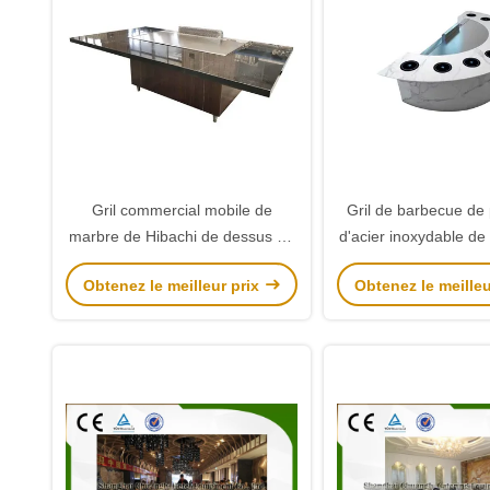
Gril commercial mobile de
Gril de barbecue de 
marbre de Hibachi de dessus de
d'acier inoxydable de
Tableau petit pour la cuisine
Hibachi de restauran
Obtenez le meilleur prix
Obtenez le meilleu
extérieure