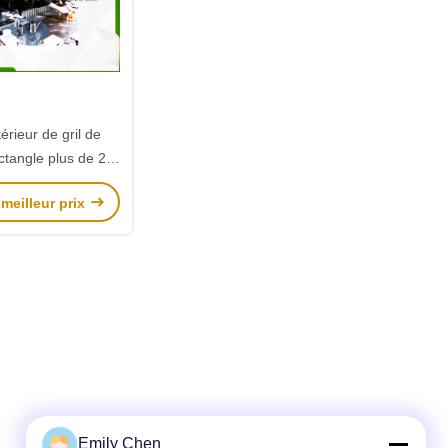
érieur de gril de
ctangle plus de 21
de la CE ISO9001 de
meilleur prix
sièges
Emily Chen