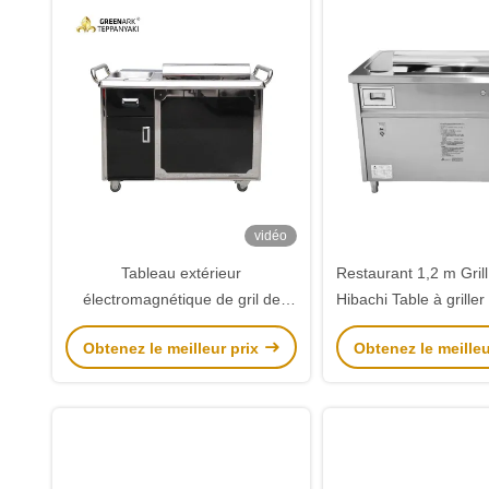
vidéo
Tableau extérieur
Restaurant 1,2 m Grill
électromagnétique de gril de
Hibachi Table à grille
Hibachi de rectangle pour le
Obtenez le meilleur prix
Obtenez le meilleu
boeuf/mouton