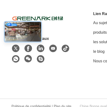
Lien Ra
Au suje
produits
Les réseaux sociaux
les solu
le blog
Nous co
Politique de confidentialité
|
Plan du site
Chine Bonne quali