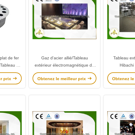
plat de fer
Gaz d'acier allié/Tableau
Tableau ext
 Tableau de
extérieur électromagnétique de
Hibachi
t japonais
Hibachi avec l'entrée d'air
multifonctionn
r prix
Obtenez le meilleur prix
Obtenez le 
descendue
de