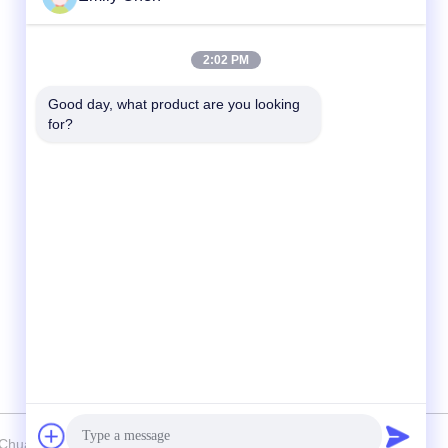
Contactez rapidement
2:02 PM
Télégramme
Good day, what product are you looking 
for?
86--18964553551
E-mail
info01@greenarkworld.com
Adresse
No. 253, route de Xuanchun, parc industriel
de Sanzao, nouvelle région de Pudong,
Changhaï, Chine 201314
Chuanglv Catering Equipment Co., Ltd Tous les droits réservés.