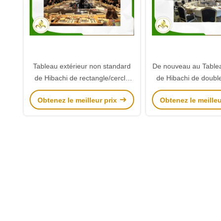
Tableau extérieur non standard
De nouveau au Tablea
de Hibachi de rectangle/cercle
de Hibachi de doubl
avec les sièges multiples 8KW
de cercle arrière,
Obtenez le meilleur prix
Obtenez le meilleu
extérieur de gril de