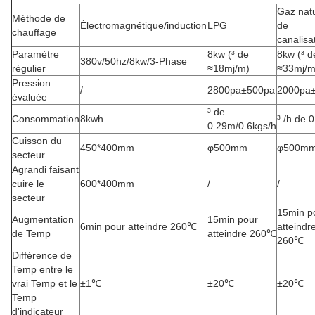
Gaz natu
Méthode de
Électromagnétique/induction
LPG
de
chauffage
canalisa
Paramètre
8kw (³ de
8kw (³ d
380v/50hz/8kw/3-Phase
régulier
≈18mj/m)
≈33mj/m
Pression
/
2800pa±500pa
2000pa
évaluée
³ de
Consommation
8kwh
³ /h de 
0.29m/0.6kgs/h
Cuisson du
450*400mm
φ500mm
φ500m
secteur
Agrandi faisant
cuire le
600*400mm
/
/
secteur
15min p
Augmentation
15min pour
6min pour atteindre 260℃
atteindr
de Temp
atteindre 260℃
260℃
Différence de
Temp entre le
vrai Temp et le
±1℃
±20℃
±20℃
Temp
d'indicateur