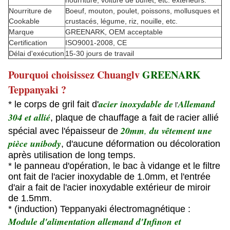
nourriture, voiture de buffet, etc. extérieurs.
Nourriture de
Boeuf, mouton, poulet, poissons, mollusques et
Cookable
crustacés, légume, riz, nouille, etc.
Marque
GREENARK, OEM acceptable
Certification
ISO9001-2008, CE
Délai d'exécution
15-30 jours de travail
Pourquoi choisissez Chuanglv
GREENARK
Teppanyaki ?
acier inoxydable de
Allemand
* le corps de gril fait d'
l'
304 et allié
, plaque de chauffage a fait de
acier allié
l'
20mm
,
du vêtement une
spécial avec l'épaisseur de
pièce unibody
, d'aucune déformation ou décoloration
après utilisation de long temps.
* le panneau d'opération, le bac à vidange et le filtre
ont fait de l'acier inoxydable de 1.0mm, et l'entrée
d'air a fait de l'acier inoxydable extérieur de miroir
de 1.5mm.
* (induction) Teppanyaki électromagnétique :
Module d'alimentation allemand d'Infinon et