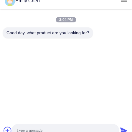
Les réseaux sociaux
Emily Chen
3:04 PM
Contactez rapidement
Good day, what product are you looking for?
Télégramme
86--18964553551
E-mail
info01@greenarkworld.com
Adresse
No. 253, route de Xuanchun, parc industriel de Sanzao,
nouvelle région de Pudong, Changhaï, Chine 201314
Politique de confidentialité
|
Plan du site
Chine Bonne qualité Tableau de gril de Teppanyaki Le
fournisseur. 2016-2026 Shanghai Chuanglv Catering Equipment