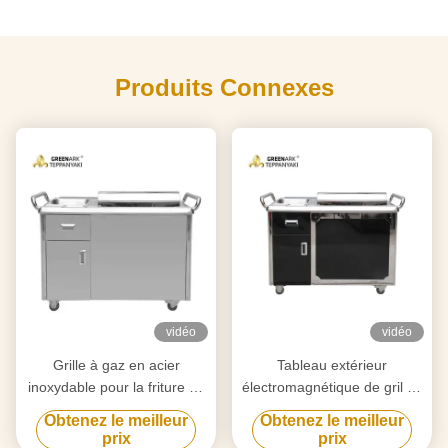
Produits Connexes
vidéo
vidéo
Grille à gaz en acier
Tableau extérieur
inoxydable pour la friture de
électromagnétique de gril de
steak
Hibachi de rectangle pour le
Obtenez le meilleur
Obtenez le meilleur
boeuf/mouton
prix
prix