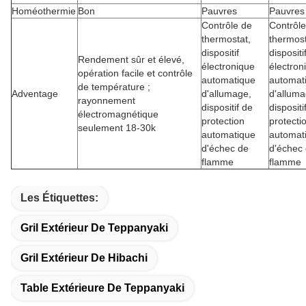
Homéothermie
Bon
Pauvres
Pauvres
Contrôle de
Contrôle
thermostat,
thermost
dispositif
dispositi
Rendement sûr et élevé,
électronique
électron
opération facile et contrôle
automatique
automat
de température ;
Adventage
d'allumage,
d'alluma
rayonnement
dispositif de
dispositi
électromagnétique
protection
protecti
seulement 18-30k
automatique
automat
d'échec de
d'échec
flamme
flamme
Les Étiquettes:
Gril Extérieur De Teppanyaki
Gril Extérieur De Hibachi
Table Extérieure De Teppanyaki