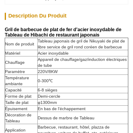
Description Du Produit
Gril de barbecue de plat de fer d'acier inoxydable de
Tableau de Hibachi de restaurant japonais
Tableau japonais de gril de Nikuyaki de plat de
Nom de produit
libre service de gril rond coréen de barbecue
Matériel
Acier inoxydable
Appareil de chauffage/gaz/induction électriques
Chauffage
de tube
Paramètre
220V/8KW
Température
0-300℃
ambiante
Capacité
6-8 sièges
Forme de plat
Demi-cercle
Taille de plat
φ1300mm
Épuisement
En bas de l'échappement
Décoration de
Dessus de marbre de Tableau
Tableau
Barbecue, restaurant, hôtel, plazza de
Application