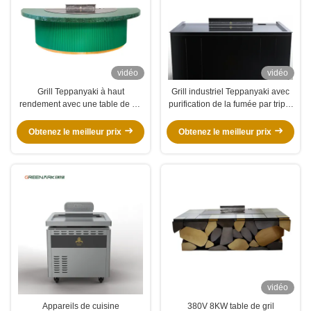
vidéo
vidéo
Grill Teppanyaki à haut
Grill industriel Teppanyaki avec
rendement avec une table de 20
purification de la fumée par triple
mm en acier allié de qualité
flux d'air et technologie anti-
alimentaire et un chauffage
obstruction
Obtenez le meilleur prix
Obtenez le meilleur prix
intelligent
vidéo
Appareils de cuisine
380V 8KW table de gril