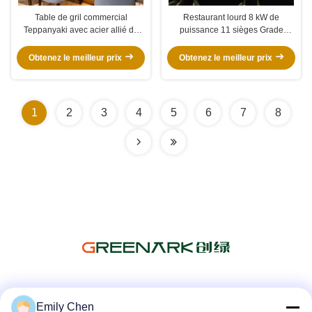
Table de gril commercial
Restaurant lourd 8 kW de
Teppanyaki avec acier allié de
puissance 11 sièges Grade
qualité alimentaire et chauffage
alimentaire en acier spécial
électrique / à gaz en 1200 * 850 *
Teppanyaki Grill Table
Obtenez le meilleur prix
Obtenez le meilleur prix
800mm Taille
1
2
3
4
5
6
7
8
Les réseaux sociaux
Emily Chen