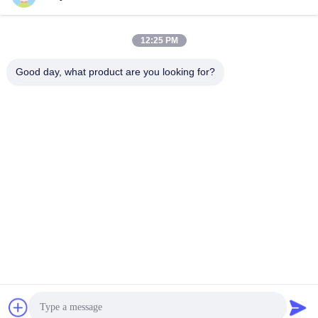
12:25 PM
Contactez rapidement
Good day, what product are you looking for?
Télégramme
86--18964553551
E-mail
info01@greenarkworld.com
Adresse
No. 253, route de Xuanchun, parc industriel de Sanzao,
nouvelle région de Pudong, Changhaï, Chine 201314
Politique de confidentialité
|
Plan du site
Chine Bonne qualité Tableau de gril de Teppanyaki Le
fournisseur. 2016-2026 Shanghai Chuanglv Catering Equipment
Co., Ltd Tous les droits réservés.