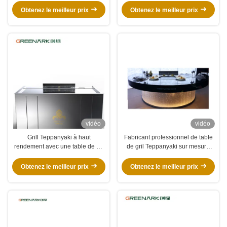
vos besoins
Obtenez le meilleur prix
Obtenez le meilleur prix
vidéo
vidéo
Grill Teppanyaki à haut
Fabricant professionnel de table
rendement avec une table de 20
de gril Teppanyaki sur mesure
mm en acier allié de qualité
avec design gratuit fournisseur
alimentaire et un chauffage
fiable d'équipement de gril
Obtenez le meilleur prix
Obtenez le meilleur prix
intelligent
Hibachi