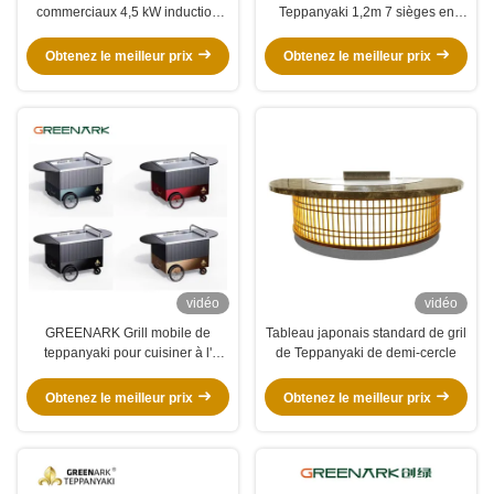
commerciaux 4,5 kW induction
Teppanyaki 1,2m 7 sièges en
multifonction Flat Fryer
acier inoxydable
Teppanyaki Grill avec armoire
Obtenez le meilleur prix
Obtenez le meilleur prix
vidéo
vidéo
GREENARK Grill mobile de
Tableau japonais standard de gril
teppanyaki pour cuisiner à l'
de Teppanyaki de demi-cercle
extérieur
Obtenez le meilleur prix
Obtenez le meilleur prix