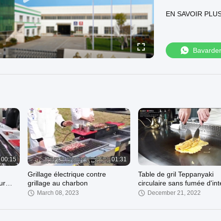
teppanyaki..
EN SAVOIR PLU
GREENARK est très
grandes marques,
produits couvren
haut de gamme., e
Bavarde
certifications nat
GREENARK a été le
au concept de ba
00:15
01:31
Grillage électrique contre
Table de gril Teppanyaki
ur
grillage au charbon
circulaire sans fumée d'int
équipement de cuisine
March 08, 2023
December 21, 2022
professionnel