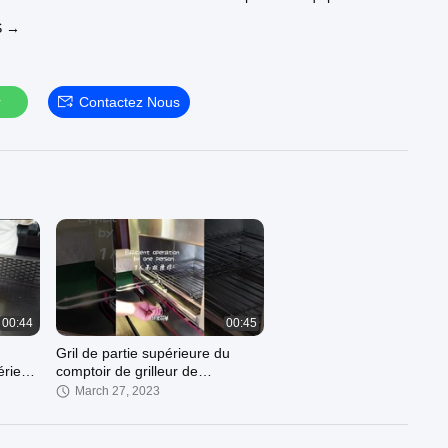
S →
 impliqué dans l'industrie depuis 28 ans. Il possède deux
 le Greenark teppanyaki et le Greenark Grandmaster.Les
t tous les teppanyaki et équipements ménagers commerciaux et
t ont obtenu des certifications ISO, CE, ROHS et autres
r
Contactez Nous
ionales et internationales.
 pionnier du service à guichet unique de l'industrie, adhérant
se d
00:44
00:45
Gril de partie supérieure du
érieur,
comptoir de grilleur de
salamandre pour le chiche-
March 27, 2023
kebab de barbecue