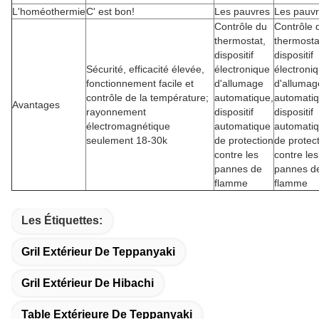
L'homéothermie
C' est bon!
Les pauvres
Les pauv
Contrôle du
Contrôle 
thermostat,
thermosta
dispositif
dispositif
Sécurité, efficacité élevée,
électronique
électroni
fonctionnement facile et
d'allumage
d'allumag
contrôle de la température;
automatique,
automatiq
Avantages
rayonnement
dispositif
dispositif
électromagnétique
automatique
automati
seulement 18-30k
de protection
de protec
contre les
contre les
pannes de
pannes d
flamme
flamme
Les Étiquettes:
Gril Extérieur De Teppanyaki
Gril Extérieur De Hibachi
Table Extérieure De Teppanyaki