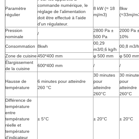
commande numérique, le
Paramètre
8 kW (≈ 18
8kw
réglage de l'alimentation
régulier
mj/m3)
(≈33mj/m
doit être effectué à l'aide
d'un régulateur.
Pression
2800 Pa ±
2000 Pa 
/
nominale
500 Pa
10%
00,29
Consommation
8kwh
00,8 m3/
m3/0,6 kg/h
Zone de cuisine
450*400 mm
φ 500 mm
φ 500 m
Élargissement
600*400 mm
/
/
de la cuisine
30 minutes
30 minute
Hausse de
6 minutes pour atteindre
pour
pour
température
260 °C
atteindre
atteindre
260°C
260°C
Différence de
température
entre
température
± 5°C
± 20°C
± 20°C
réelle et
température
d'indicateur