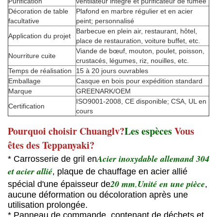
Purification
ventilateur intégré et purificateur de fumée
Décoration de table
Plafond en marbre régulier et en acier
facultative
peint; personnalisé
Barbecue en plein air, restaurant, hôtel,
Application du projet
place de restauration, voiture buffet, etc.
Viande de bœuf, mouton, poulet, poisson,
Nourriture cuite
crustacés, légumes, riz, nouilles, etc.
Temps de réalisation
15 à 20 jours ouvrables
Emballage
Casque en bois pour expédition standard
Marque
GREENARK/OEM
ISO9001-2008, CE disponible; CSA, UL en
Certification
cours
Pourquoi choisir Chuanglv?
Les espèces
Vous
êtes des Teppanyaki?
Acier inoxydable allemand 304
* Carrosserie de gril en
et acier allié
, plaque de chauffage en acier allié
20 mm
,
Unité en une pièce
spécial d'une épaisseur de
,
aucune déformation ou décoloration après une
utilisation prolongée.
* Panneau de commande, contenant de déchets et