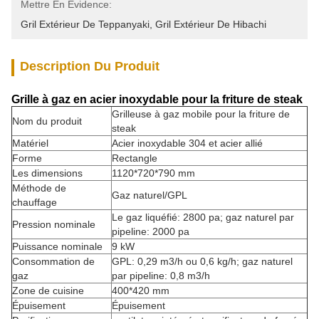
Mettre En Évidence:
Gril Extérieur De Teppanyaki
, 
Gril Extérieur De Hibachi
Description Du Produit
Grille à gaz en acier inoxydable pour la friture de steak
Grilleuse à gaz mobile pour la friture de
Nom du produit
steak
Matériel
Acier inoxydable 304 et acier allié
Forme
Rectangle
Les dimensions
1120*720*790 mm
Méthode de
Gaz naturel/GPL
chauffage
Le gaz liquéfié: 2800 pa; gaz naturel par
Pression nominale
pipeline: 2000 pa
Puissance nominale
9 kW
Consommation de
GPL: 0,29 m3/h ou 0,6 kg/h; gaz naturel
gaz
par pipeline: 0,8 m3/h
Zone de cuisine
400*420 mm
Épuisement
Épuisement