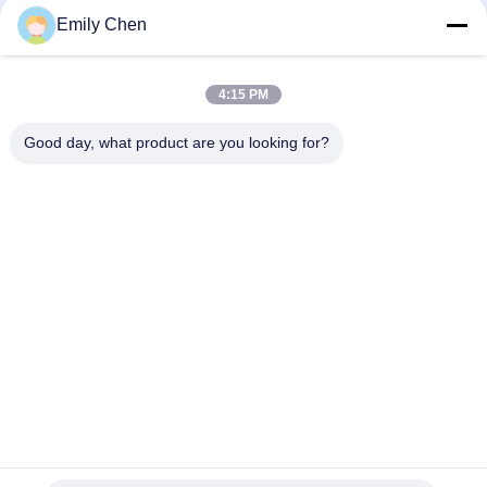
Les réseaux sociaux
Emily Chen
4:15 PM
Contactez rapidement
Good day, what product are you looking for?
Télégramme
86--18964553551
E-mail
info01@greenarkworld.com
Adresse
No. 253, route de Xuanchun, parc industriel de Sanzao,
nouvelle région de Pudong, Changhaï, Chine 201314
Politique de confidentialité
|
Plan du site
Chine Bonne qualité Tableau de gril de Teppanyaki Le
fournisseur. 2016-2026 Shanghai Chuanglv Catering Equipment