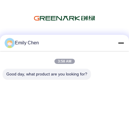
Les réseaux sociaux
Emily Chen
3:58 AM
Contactez rapidement
Good day, what product are you looking for?
Télégramme
86--18964553551
E-mail
info01@greenarkworld.com
Adresse
No. 253, route de Xuanchun, parc industriel de Sanzao,