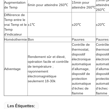
15min p
Augmentation
15min pour
6min pour atteindre 260℃
atteindr
de Temp
atteindre 260℃
260℃
Différence de
Temp entre le
vrai Temp et le
±1℃
±20℃
±20℃
Temp
d'indicateur
Homéothermie
Bon
Pauvres
Pauvres
Contrôle de
Contrôle
thermostat,
thermost
dispositif
dispositi
Rendement sûr et élevé,
électronique
électron
opération facile et contrôle
automatique
automat
de température ;
Adventage
d'allumage,
d'alluma
rayonnement
dispositif de
dispositi
électromagnétique
protection
protecti
seulement 18-30k
automatique
automat
d'échec de
d'échec
flamme
flamme
Les Étiquettes: