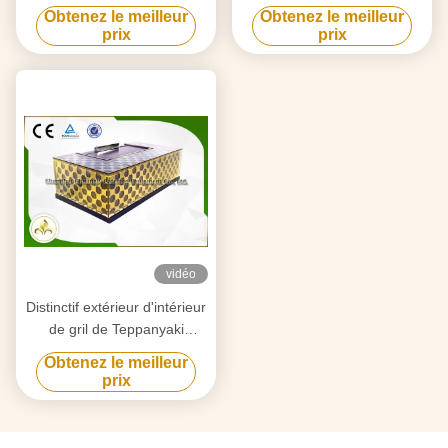
11 sièges, plat d'acier
Obtenez le meilleur
Obtenez le meilleur
inoxydable Teppanyaki
prix
prix
vidéo
Distinctif extérieur d'intérieur
de gril de Teppanyaki
Hibachi conçu pour
Obtenez le meilleur
l'hôtel/plaza de nourriture
prix