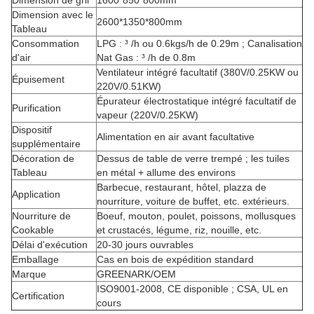
Dimension de gril
1600*850*800mm
Dimension avec le
2600*1350*800mm
Tableau
Consommation
LPG : ³ /h ou 0.6kgs/h de 0.29m ; Canalisation
d'air
Nat Gas : ³ /h de 0.8m
Ventilateur intégré facultatif (380V/0.25KW ou
Épuisement
220V/0.51KW)
Épurateur électrostatique intégré facultatif de
Purification
vapeur (220V/0.25KW)
Dispositif
Alimentation en air avant facultative
supplémentaire
Décoration de
Dessus de table de verre trempé ; les tuiles
Tableau
en métal + allume des environs
Barbecue, restaurant, hôtel, plazza de
Application
nourriture, voiture de buffet, etc. extérieurs.
Nourriture de
Boeuf, mouton, poulet, poissons, mollusques
Cookable
et crustacés, légume, riz, nouille, etc.
Délai d'exécution
20-30 jours ouvrables
Emballage
Cas en bois de expédition standard
Marque
GREENARK/OEM
ISO9001-2008, CE disponible ; CSA, UL en
Certification
cours