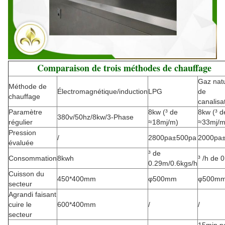
Comparaison de trois méthodes de chauffage
Gaz natu
Méthode de
Électromagnétique/induction
LPG
de
chauffage
canalisa
Paramètre
8kw (³ de
8kw (³ d
380v/50hz/8kw/3-Phase
régulier
≈18mj/m)
≈33mj/m
Pression
/
2800pa±500pa
2000pa
évaluée
³ de
Consommation
8kwh
³ /h de 
0.29m/0.6kgs/h
Cuisson du
450*400mm
φ500mm
φ500m
secteur
Agrandi faisant
cuire le
600*400mm
/
/
secteur