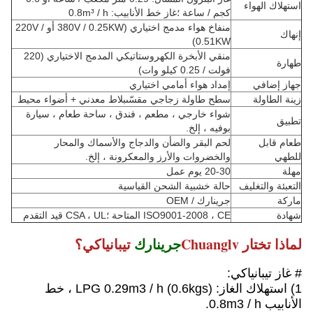
استهلاك الهواء
كجم / ساعة ؛غاز خط الأنابيب: 0.8m³ / h
منفاخ هواء مدمج اختياري (380V / 0.25KW أو 220V /
إنهاك
0.51KW)
منقي الأبخرة الكهروستاتيكي المدمج الاختياري (220
طهارة
فولت / 0.25 كيلو وات)
جهاز إضافي
إمداد هواء أمامي اختياري
زينة الطاولة
سطح طاولة زجاجي مقسّىبلاط معدني + أضواء محيط
شواء خارجي ، مطعم ، فندق ، ساحة طعام ، سيارة
تطبيق
بوفيه ، إلخ.
طعام قابل
لحم البقر والضأن والدجاج والأسماك والمحار
للطهي
والخضروات والأرز والمعكرونة ، إلخ.
مهلة
20-30 يوم عمل
التعبئة والتغليف
حالة خشبية الشحن القياسية
ماركة
جرينارك / OEM
شهادة
ISO9001-2008 ، CE المتاحة ؛CSA ، UL قيد التقدم
لماذا تختار Chuanglv
جرينارك
تيبانياكي؟
# غاز تيبانياكي:
1) استهلاك الغاز: LPG 0.29m3 / h (0.6kgs) ، خط
الأنابيب 0.8m3 / h.