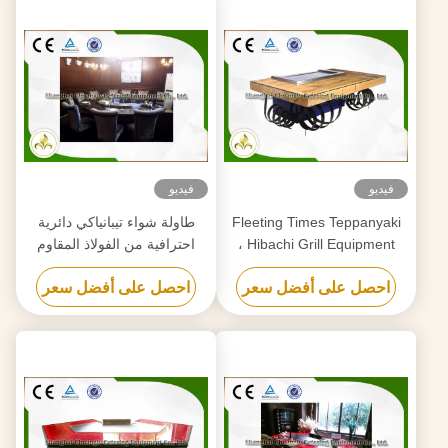
فيديو
فيديو
Fleeting Times Teppanyaki
طاولة شواء تيبانياكي دائرية
Hibachi Grill Equipment ،
احترافية من الفولاذ المقاوم
طاولة شواء للمطعم الياباني
للصدأ بتصميم ملكي
احصل على أفضل سعر
احصل على أفضل سعر