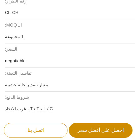
رقم الطراز:
CL-C9
الـ MOQ:
1 مجموعة
السعر:
negotiable
تفاصيل التعبئة:
معيار تصدير حالة خشبية
شروط الدفع:
T / T ، L / C ، غرب الاتحاد
احصل على أفضل سعر
اتصل بنا