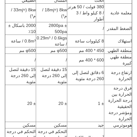
الحث
المسال
الطبيعي
380 فولت / 50 هرتز
8kw (≈33mj /
8kw (≈18mj /
معلمة عادية
/ 8 كيلو واط / 3
م³)
م³)
أطوار
2800pa ±
2000 باسكال ±
الضغط المقدر
/
10٪
500pa
0.29m³ / 0.6kgs
استهلاك
8 كيلووات ساعة
0.8m³ / ساعة
/ ساعة
منطقة الطهي
450 * 400 مم
φ500 مم
φ500 مم
منطقة طهي
600 * 400 مم
/
/
كبيرة
15 دقيقة لتصل
15 دقيقة لتصل
ارتفاع درجة
6 دقائق لتصل إلى
إلى 260 درجة
إلى 260 درجة
الحرارة
260 درجة مئوية
مئوية
مئوية
فرق درجة
الحرارة بين
درجة الحرارة
± 20
± 20
± 1
الحقيقية
ومؤشر درجة
الحرارة
هوموثرمي
جيد
مسكين
مسكين
التحكم في درجة
التحكم في درجة