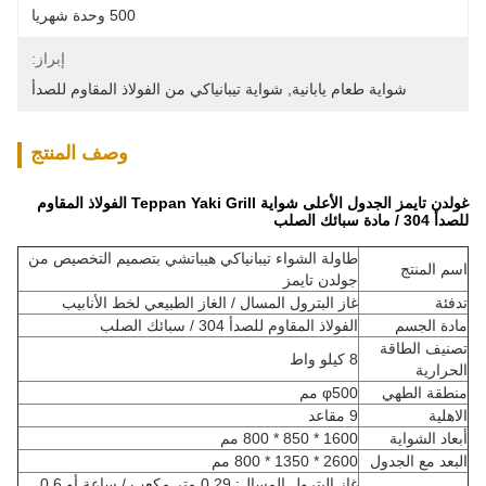
500 وحدة شهريا
إبراز:
شواية طعام يابانية
, 
شواية تيبانياكي من الفولاذ المقاوم للصدأ
وصف المنتج
غولدن تايمز الجدول الأعلى شواية Teppan Yaki Grill الفولاذ المقاوم
للصدأ 304 / مادة سبائك الصلب
طاولة الشواء تيبانياكي هيباتشي بتصميم التخصيص من
اسم المنتج
جولدن تايمز
تدفئة
غاز البترول المسال / الغاز الطبيعي لخط الأنابيب
مادة الجسم
الفولاذ المقاوم للصدأ 304 / سبائك الصلب
تصنيف الطاقة
8 كيلو واط
الحرارية
منطقة الطهي
φ500 مم
الاهلية
9 مقاعد
أبعاد الشواية
1600 * 850 * 800 مم
البعد مع الجدول
2600 * 1350 * 800 مم
غاز البترول المسال: 0.29 متر مكعب / ساعة أو 0.6