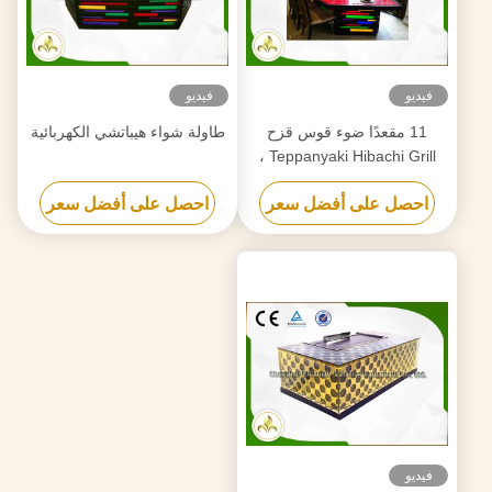
فيديو
فيديو
11 مقعدًا ضوء قوس قزح
طاولة شواء هيباتشي الكهربائية
Teppanyaki Hibachi Grill ،
صفيحة من الفولاذ المقاوم
احصل على أفضل سعر
احصل على أفضل سعر
للصدأ Teppanyaki
فيديو