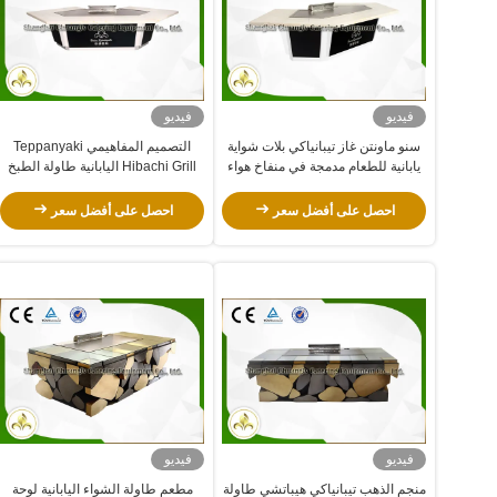
فيديو
فيديو
سنو ماونتن غاز تيبانياكي بلات شواية
التصميم المفاهيمي Teppanyaki
يابانية للطعام مدمجة في منفاخ هواء
Hibachi Grill اليابانية طاولة الطبخ
شكل جسر
احصل على أفضل سعر
احصل على أفضل سعر
فيديو
فيديو
منجم الذهب تيبانياكي هيباتشي طاولة
مطعم طاولة الشواء اليابانية لوحة