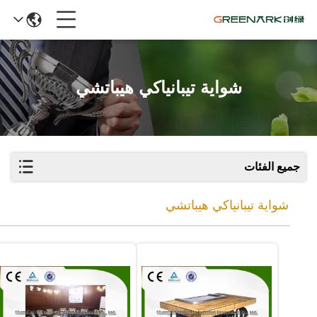
شواية تيبانياكي هيباتشي
جميع الفئات
شواية تيبانياكي هيباتشي