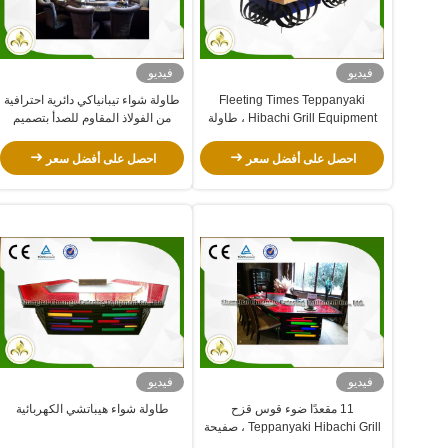
فيديو
فيديو
Fleeting Times Teppanyaki
طاولة شواء تيبانياكي دائرية احترافية
Hibachi Grill Equipment ، طاولة
من الفولاذ المقاوم للصدأ بتصميم
شواء للمطعم الياباني
ملكي
احصل على أفضل سعر
احصل على أفضل سعر
فيديو
فيديو
11 مقعدًا ضوء قوس قزح
طاولة شواء هيباتشي الكهربائية
Teppanyaki Hibachi Grill ، صفيحة
من الفولاذ المقاوم للصدأ