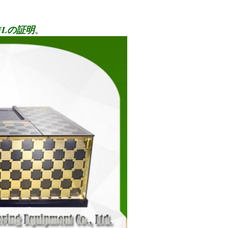
びULの証明
。