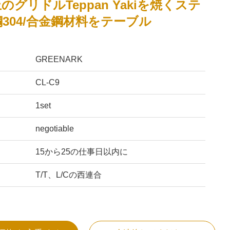
のグリドルTeppan Yakiを焼くステ
304/合金鋼材料をテーブル
GREENARK
CL-C9
1set
negotiable
15から25の仕事日以内に
T/T、L/Cの西連合