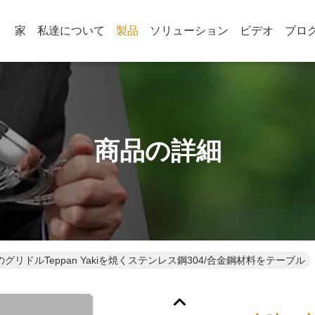
家
私達について
製品
ソリューション
ビデオ
ブロ
商品の詳細
グリドルTeppan Yakiを焼くステンレス鋼304/合金鋼材料をテーブル