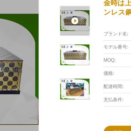
金時は上
ンレス鋼
ブランド名:
モデル番号:
MOQ:
価格:
配達時間:
支払条件: