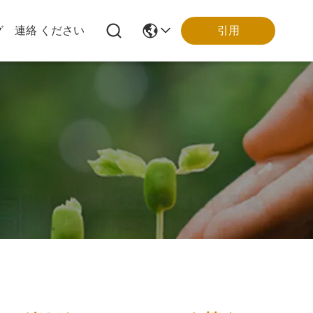
引用
グ
連絡 ください