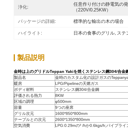
任意作り付けの静電気の
浄化:
（220V/0.25KW）
パッケージの詳細:
標準的な輸出の木の場合
ハイライト:
日本の食事のグリル
, 
ステン
製品説明
金時は上のグリドルTeppan Yakiを焼くステンレス鋼304/合
製品名
金時のカスタム化の設計ガスのTeppanyak
暖房
LPG/Pipelineの天燃ガス
ボディ材料
ステンレス鋼304/合金鋼
評価される熱力
8KW
区域の調理
φ500mm
容量
9つの座席
グリル次元
1600*850*800mm
テーブルとの次元
2600*1350*800mm
空気消費
LPG:0.29mの³ /hか0.6kgs/h;パイプライ