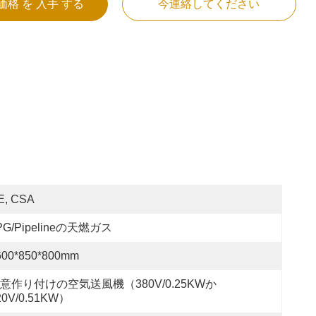
価格 を 入手 する
今連絡してください
E, CSA
PG/Pipelineの天燃ガス
600*850*800mm
意作り付けの空気送風機（380V/0.25KWか
20V/0.51KW）