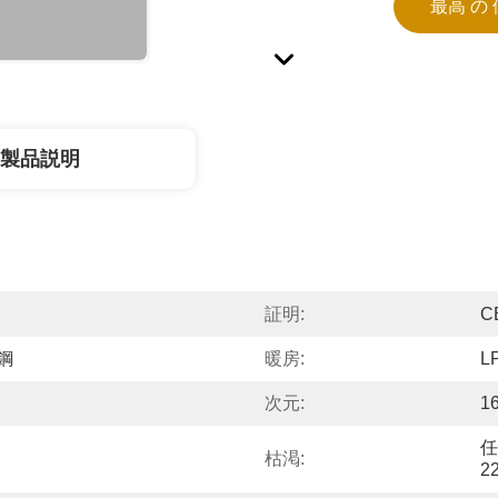
最高 の 
製品説明
証明:
C
鋼
暖房:
L
次元:
1
任
枯渇:
2