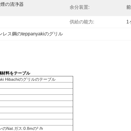
発煙の清浄器
余分装置:
前
供給の能力:
1
レス鋼のteppanyakiのグリル
金鋼材料をテーブル
i Hibachiのグリルのテーブル
ンのNat.ガス:0.8mの³ /h