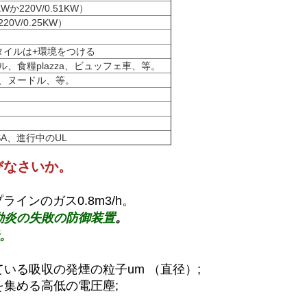
か220V/0.51KW）
V/0.25KW）
タイルは+環境をつける
、食糧plazza、ビュッフェ車、等。
、ヌードル、等。
CSA、進行中のUL
びなさいか。
イプラインのガス0.8m3/h。
動炎の失敗の防御装置
。
。
いている吸収の発煙の粒子um （直径）;
集める高低の電圧塵;