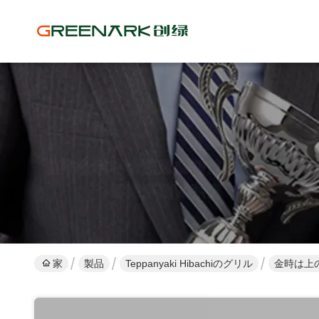
家
製品
Teppanyaki Hibachiのグリル
金時は上の