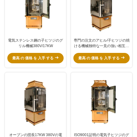
電気ステンレス鋼の子ヒツジのグ
専門の注文のアヒル/子ヒツジの焼
リル機械380V/17KW
ける機械独特な一見の強い相互作
用
最高 の 価格 を 入手 する
最高 の 価格 を 入手 する
オーブンの団長17KW 380Vの電
ISO9001証明の電気子ヒツジのグ