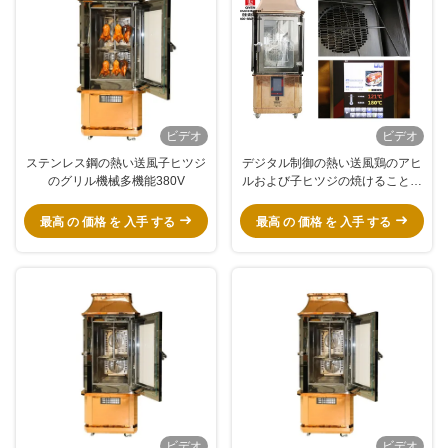
ビデオ
ビデオ
ステンレス鋼の熱い送風子ヒツジ
デジタル制御の熱い送風鶏のアヒ
のグリル機械多機能380V
ルおよび子ヒツジの焼けることの
ための多機能レストランの
Hibachiのグリル
最高 の 価格 を 入手 する
最高 の 価格 を 入手 する
ビデオ
ビデオ