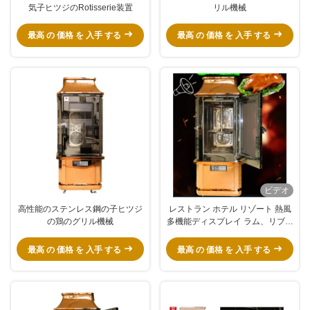
気子ヒツジのRotisserie装置
リル機械
最高 の 価格 を 入手 する
最高 の 価格 を 入手 する
ビデオ
高性能のステンレス鋼の子ヒツジ
レストラン ホテル リゾート 熱風
の鶏のグリル機械
多機能ディスプレイ ラム、リブ、
チキン、ダック ロースト オーブ
ン グリル マシン
最高 の 価格 を 入手 する
最高 の 価格 を 入手 する