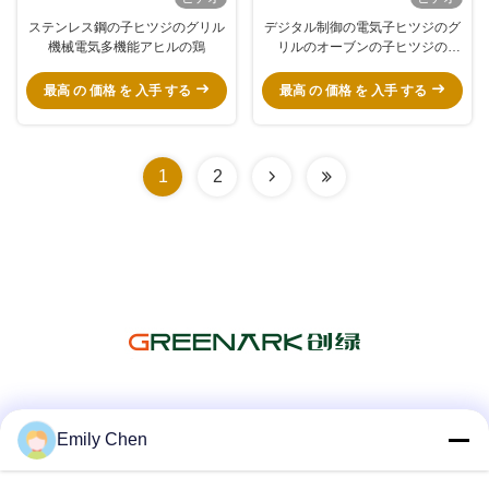
ステンレス鋼の子ヒツジのグリル
デジタル制御の電気子ヒツジのグ
機械電気多機能アヒルの鶏
リルのオーブンの子ヒツジの
Rotisserie装置17kw 380v
最高 の 価格 を 入手 する
最高 の 価格 を 入手 する
1
2
ソーシャル メディア
Emily Chen