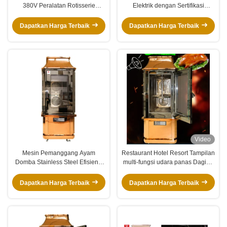
380V Peralatan Rotisserie
Elektrik dengan Sertifikasi
Domba Listrik
ISO9001
Dapatkan Harga Terbaik
Dapatkan Harga Terbaik
Video
Mesin Pemanggang Ayam
Restaurant Hotel Resort Tampilan
Domba Stainless Steel Efisiensi
multi-fungsi udara panas Daging
Tinggi
Domba, Iga, Ayam, Bebek, Oven
Panggang, Mesin Panggang
Dapatkan Harga Terbaik
Dapatkan Harga Terbaik