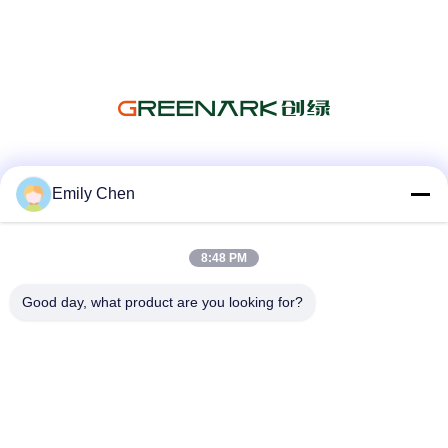
Media Sosial
Emily Chen
8:48 PM
Kontak Cepat
Good day, what product are you looking for?
Telp
86--18964553551
E-mail
info01@greenarkworld.com