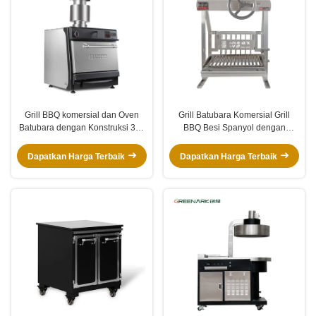
Grill BBQ komersial dan Oven
Grill Batubara Komersial Grill
Batubara dengan Konstruksi 304
BBQ Besi Spanyol dengan
Baja Rinsing, Penggunaan
Desain Multifungsi 304 Baja
Multifungsi dan Suhu Masak 300-
Berkualitas Tinggi dan Suhu
Dapatkan Harga Terbaik
Dapatkan Harga Terbaik
600 °C
Memasak 300-600°C