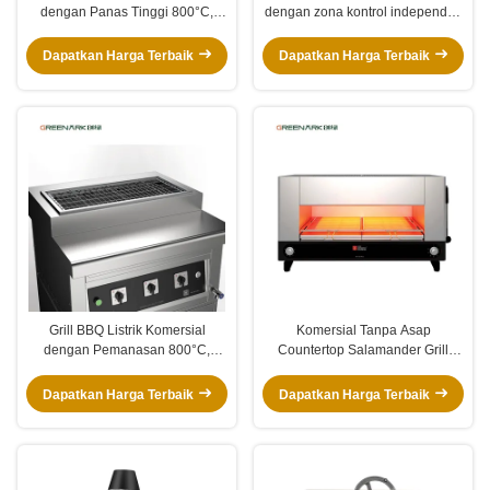
dengan Panas Tinggi 800°C,
dengan zona kontrol independen
Pengoperasian Hemat Energi &
dan konstruksi baja tahan karat
Keamanan Bersertifikasi CE
Dapatkan Harga Terbaik
Dapatkan Harga Terbaik
untuk Restoran dan Katering
Grill BBQ Listrik Komersial
Komersial Tanpa Asap
dengan Pemanasan 800°C,
Countertop Salamander Grill
Pengurangan Asap, dan
dengan Pemanasan Cepat dan
Konstruksi Baja Berastain
Menghemat Energi untuk
Dapatkan Harga Terbaik
Dapatkan Harga Terbaik
Restoran