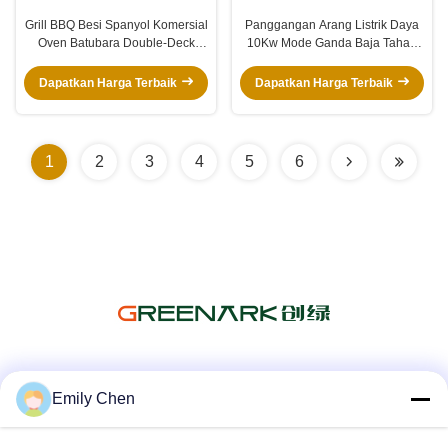
Grill BBQ Besi Spanyol Komersial
Panggangan Arang Listrik Daya
Oven Batubara Double-Deck
10Kw Mode Ganda Baja Tahan
dengan 304 Baja Rustless dan
Karat 304 Profesional untuk
Lemari Bagian Bawah
Barbekyu Komersial
Dapatkan Harga Terbaik
Dapatkan Harga Terbaik
1
2
3
4
5
6
Media Sosial
Emily Chen