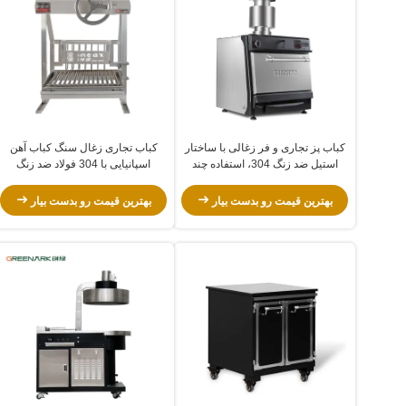
کباب پز تجاری و فر زغالی با ساختار
کباب تجاری زغال سنگ کباب آهن
استیل ضد زنگ 304، استفاده چند
اسپانیایی با 304 فولاد ضد زنگ
منظوره و دمای پخت 300-600 درجه
طراحی چند منظوره و 300-600 درجه
سانتیگراد
سانتیگراد دمای پخت
بهترین قیمت رو بدست بیار
بهترین قیمت رو بدست بیار