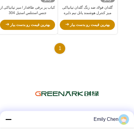
گلدان فولاد ضد زنگ گلدان تپانیاکی
کباب پز برقی طاقدار / میز تپانیاکی از
میز کنترل هوشمند پانل نیم دایره
جنس استنلس استیل 304
تجهیزات آشپزخانه تجاری
بهترین قیمت رو بدست بیار
بهترین قیمت رو بدست بیار
1
شبکه های اجتماعی
Emily Chen