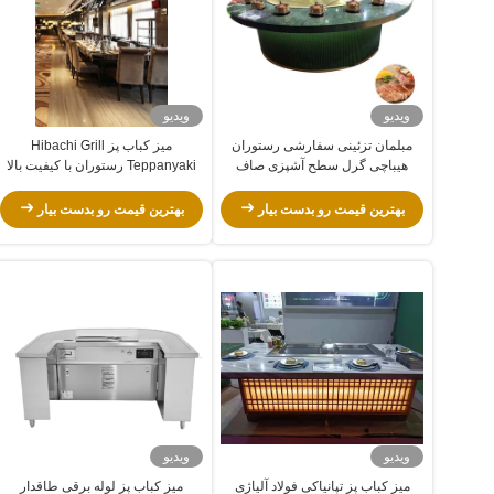
ویدیو
ویدیو
مبلمان تزئینی سفارشی رستوران
میز کباب پز Hibachi Grill
هیباچی گرل سطح آشپزی صاف
Teppanyaki رستوران با کیفیت بالا
برای 7-10 صندلی
بهترین قیمت رو بدست بیار
بهترین قیمت رو بدست بیار
ویدیو
ویدیو
میز کباب پز تپانیاکی فولاد آلیاژی
میز کباب پز لوله برقی طاقدار