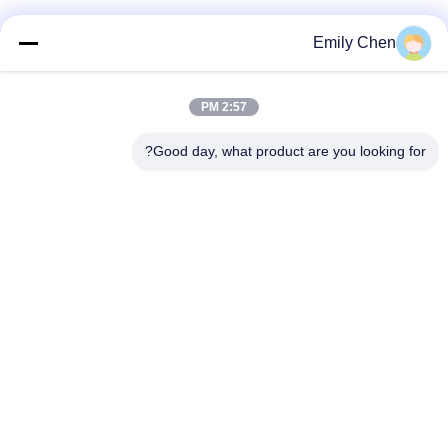
شبکه های اجتماعی
Emily Chen
2:57 PM
تماس سریع
Good day, what product are you looking for?
تلفن
86--18964553551
ایمیل
info01@greenarkworld.com
آدرس
شماره 253، جاده Xuanchun، پارک صنعتی Sanzao، Pudong
New Area، شانگهای، چین 201314
سیاست حفظ حریم خصوصی
|
نقشه سایت
چین کیفیت خوب میز گریل تپانیاکی عرضه کننده. حقوق چاپ 2016-