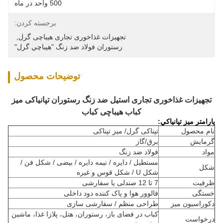
500 واحد در ماه
برجسته کردن:
تجهیزات غذاخوری تجاری هیباچی گرل
, 
رستوران فولاد ضد زنگ "هيباچي گرل"
توضیحات محصول
تجهیزات غذاخوری تجاری استیل ضد زنگ رستوران تپانیاکی میز
کباب هیباچی کباب
پارامتر ميز تپانياكي:
نام محصول
تپناکی گرل/ میز تپناکی
گرمایش
برق/گاز
مواد
فولاد ضد زنگ
مستطیل / دایره / نیمه دایره / بیضی / شکل فن /
شکل
شکل U / شکل قوس و غیره
ظرفیت
7 تا 12 صندلی یا سفارشی
خستگی
فالوور هوا و پاک کننده دود داخلی
دکوراسیون میز
طراحی منظم / سفارشی سازی
کباب در فضای باز، رستوران، هتل، پلازا غذا، ماشین
درخواست