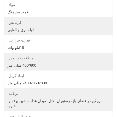
مواد:
فولاد ضد زنگ
گرمایش:
لوله برق و القایی
قدرت حرارتی:
8 کیلو وات
منطقه پخت و پز:
600*400 میلی متر
ابعاد گریل:
2400x850x800 میلی متر
برنامه:
باربیکیو در فضای باز، رستوران، هتل، میدان غذا، ماشین بوفه و 
غیره.
غذای قابل پخت: