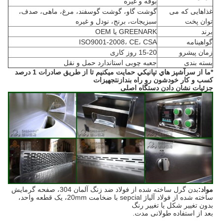
بوفه و غیره
غذاهایی که می
گوشت گاو، گوشت گوسفند، مرغ، ماهی، صدف،
توان پخت
سبزیجات، برنج، نودل و غیره
برند
GREENARK یا OEM
گواهینامه
ISO9001-2008، CE، CSA
زمان پیشرو
15-20 روز کاری
بسته بندی
جعبه چوبی استاندارد حمل و نقل
*ما از سرآشپز هاي تپانيکي حمايت ميکنيم تا از طريق صادرات 1 درصد
کسب و کار خودشون رو راه بندازن
تجهیزات
جزئیات نشان دادن دستگاه اصلی
مواد:
بدن گرل ساخته شده از فولاد ضد زنگ آلمان 304، صفحه گرمایش
ساخته شده از فولاد آلیاژ sepcial با ضخامت 20mm، یک قطعه واحد،
بدون تغییر شکل یا تغییر رنگ
بعد از استفاده طولانی مدت.