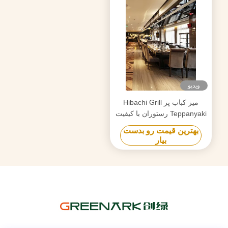
ویدیو
میز کباب پز Hibachi Grill
Teppanyaki رستوران با کیفیت
بالا برای 7-10 صندلی
بهترین قیمت رو بدست
بیار