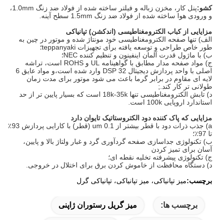
کشو:
پنل کار، مخزن زباله و فیلتر ساخته شده از فولاد ضد زنگ 1.0mm،
و ورودی هوا ساخته شده از فولاد ضد زنگ 1.5mm سطح آینه.
مزایایی از کباب الکترومغناطیسی (اندکشن) تپانیاکی
الف) تنها صفحه الکترومغناطیسی خود مونتاژ شده و موتور در چین به
طور خاص طراحی و توسعه یافته برای تجهیزات teppanyaki؛
ب) با ماژول قدرت آلمان اینفینون و تنظیم کننده NEC؛
ج) مواد صفحه مدار مطابق با گواهینامه UL و ROHS است، تراشه
اصلی با واحد پردازش دیجیتال DSP 32 وارد شده است،و مواد عایق 6
لایه ای مقاوم در برابر گرما باعث می شود موتور برای مدت زمان
طولانی تر کار کند.;
د) تابش الکترومغناطیسی تنها 18k-35k است که بسیار پایین تر از حد
استاندارد اروپایی 100k است.
مزایایی که پاک کننده دود الکتروستاتیک تایوان دارد
a) جذب ذرات دود با قطر بیشتر از 0.1 um (قطر) با کارایی پردازش 93٪
تا 97٪؛
ب) تکنولوژی جداسازی صفحه گردآوری گرد و غبار ولتاژ بالا و پایین،
آسان برای تمیز کردن
ج) تکنولوژی پیشرفته تخلیه نقطه ای؛
د) دستگاه محافظت از خاموش کردن برق برای اختلال در خروجی.
برچسب:
میز تپانیاکی، میز تپانیاکی، تپانیاکی گرل
برچسب ها:
میز گریل رستوران ژاپنی