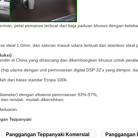
Jerman, pelat pemanas terbuat dari baja paduan khusus dengan keteba
inless steal 1.0mm, dan saluran masuk udara terbuat dari stainless ste
duksi)
 sendiri di China yang dirancang dan dikembangkan khusus untuk perala
, chip utama dengan unit pemrosesan digital DSP 32's yang diimpor, d
dah dari batas standar Eropa 100k.
 (diameter) dengan efisiensi pemrosesan 93%-97%;
 dan rendah, mudah dibersihkan;
keluaran.
ngan Teppanyaki
Panggangan Teppanyaki Komersial
Panggangan H