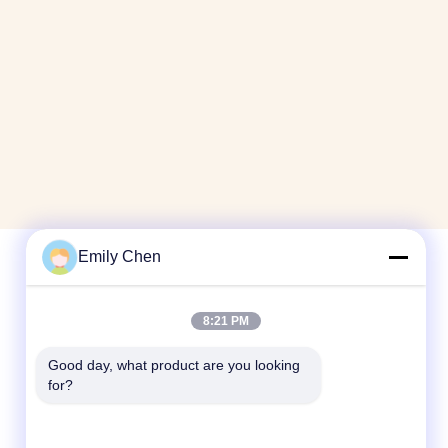
Emily Chen
Kontak Cepat
8:21 PM
Telp
Good day, what product are you looking 
86--18964553551
for?
E-mail