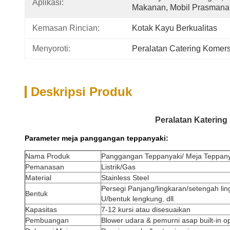
Aplikasi:
Makanan, Mobil Prasmanan
Kemasan Rincian:
Kotak Kayu Berkualitas
Menyoroti:
Peralatan Catering Komersi
Deskripsi Produk
Peralatan Katering
Parameter meja panggangan teppanyaki:
Nama Produk
Panggangan Teppanyaki/ Meja Teppany
Pemanasan
Listrik/Gas
Material
Stainless Steel
Persegi Panjang/lingkaran/setengah lin
Bentuk
U/bentuk lengkung, dll.
Kapasitas
7-12 kursi atau disesuaikan
Pembuangan
Blower udara & pemurni asap built-in o