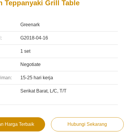
 Teppanyaki Grill Table
:
Greenark
:
G2018-04-16
1 set
Negotiate
riman:
15-25 hari kerja
Serikat Barat, L/C, T/T
:
n Harga Terbaik
Hubungi Sekarang