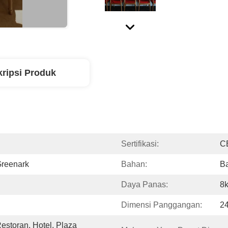
ripsi Produk
Sertifikasi:
C
reenark
Bahan:
Ba
Daya Panas:
8
Dimensi Panggangan:
2
storan, Hotel, Plaza 