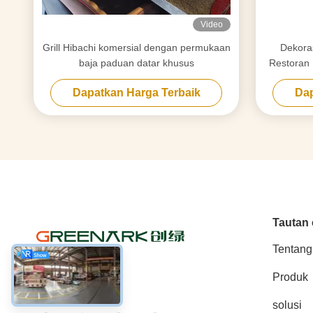
Video
Grill Hibachi komersial dengan permukaan
Dekoras
baja paduan datar khusus
Restoran 
Dapatkan Harga Terbaik
Dap
Tautan 
Tentang
Produk
Media Sosial
solusi