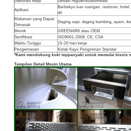
Dekorasi Meja
Desain reguler/kustomisasi
Barbekyu luar ruangan, restoran, hotel
Aplikasi
dll.
Makanan yang Dapat
Daging sapi, daging kambing, ayam, ikan
Dimasak
Merek
GREENARK atau OEM
Sertifikasi
ISO9001-2008, CE, CSA
Waktu Tunggu
15-20 hari kerja
Pengemasan
Kotak Kayu Pengiriman Standar
*Kami mendukung koki teppanyaki untuk memulai bisnis 
Tampilan Detail Mesin Utama