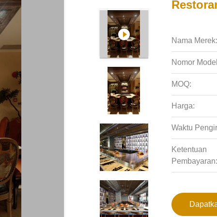
Restoran
Nama Merek
Nomor Model
MOQ:
Harga:
Waktu Pengi
Ketentuan
Pembayaran
Dapatka