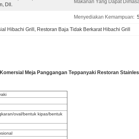
Makanan Yang Dapat Dimasa
, Dll.
Menyediakan Kemampuan:
al Hibachi Grill
, 
Restoran Baja Tidak Berkarat Hibachi Grill
 Komersial Meja Panggangan Teppanyaki Restoran Stainless 
aki
gkaran/oval/bentuk kipas/bentuk
psional