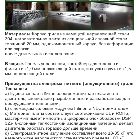
Материалы:
Корпус гриля из немецкой нержавеющей стали
304, нагревательная плита из сепциальной сплавной стали
толщиной 20 мм, однокомпонентный корпус, без деформации
или окраски
после длительного использования.
В ящике:
Панель управления, контейнер для отходов и
фильтр из 1,0 мм нержавеющей стали, и впуск воздуха из 1,5
мм нержавеющей стали.
Преимущества электромагнитного (индукционного) гриля
Теппаняки
a) Единственная в Китае электромагнитная пластина и
двигатель, специально разработанные и разработанные для
оборудования теппаньяки;
b) с немецким силовым модулем Infinon и NEC-прямителем;
c) Материал платы соответствует сертификации UL и ROHS,
мастер-чип имеет импортный цифровой блок обработки DSP
32,и 6-слойный теплостойкий изоляционный материал делает
двигатель работать гораздо дольше времени;
d) Электромагнитное излучение составляет всего 18-35 кГ, что
намного ниже европейского стандартного предела 100 кГ.