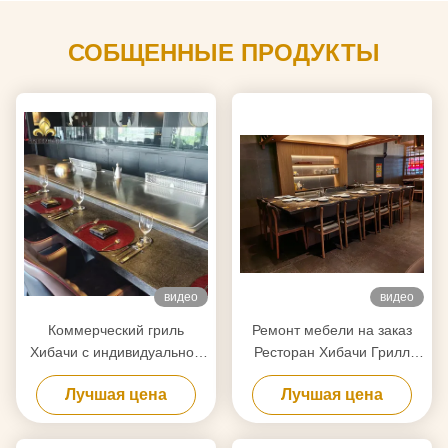
СОБЩЕННЫЕ ПРОДУКТЫ
видео
видео
Коммерческий гриль
Ремонт мебели на заказ
Хибачи с индивидуальной
Ресторан Хибачи Грилл
плоской поверхностью из
Температурный диапазон
Лучшая цена
Лучшая цена
легированной стали
50-300C