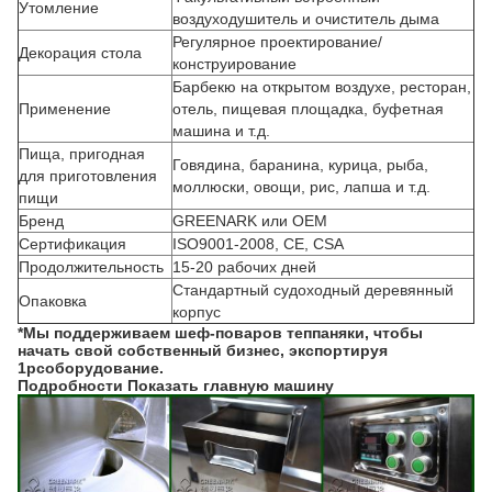
Утомление
воздуходушитель и очиститель дыма
Регулярное проектирование/
Декорация стола
конструирование
Барбекю на открытом воздухе, ресторан,
Применение
отель, пищевая площадка, буфетная
машина и т.д.
Пища, пригодная
Говядина, баранина, курица, рыба,
для приготовления
моллюски, овощи, рис, лапша и т.д.
пищи
Бренд
GREENARK или OEM
Сертификация
ISO9001-2008, CE, CSA
Продолжительность
15-20 рабочих дней
Стандартный судоходный деревянный
Опаковка
корпус
*Мы поддерживаем шеф-поваров теппаняки, чтобы
начать свой собственный бизнес, экспортируя
1pc
оборудование.
Подробности Показать главную машину