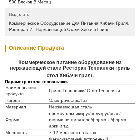
500 Блоков В Месяц
Выделить:
Коммерческое Оборудование Для Питания Хибачи Грилл
, 
Ресторан Из Нержавеющей Стали Хибачи Грилл
Описание Продукта
Коммерческое питание оборудование из
нержавеющей стали Ресторан Теппаняки гриль
стол Хибачи гриль
Параметр стола теппаньяки:
Наименование
Грилл Теппнаяки/ Стол Теппнаяки
продукта
Нагрев
Электричество/Газ
Материал
Нержавеющая сталь
прямоугольник/круг/полукруг/овал/
Форма
форма вентилятора/форма U/форма
арки и т.д.
Мощность
7-12 мест или на заказ
Факультативный встроенный