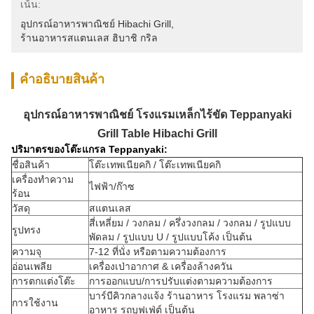
เน้น:
อุปกรณ์อาหารพาณิชย์ Hibachi Grill
, 
ร้านอาหารสแตนเลส ฮิบาชิ กริล
คําอธิบายสินค้า
อุปกรณ์อาหารพาณิชย์ โรงแรมเหล็กไร้ขัด Teppanyaki
Grill Table Hibachi Grill
ปริมาตรของโต๊ะแกรล Teppanyaki:
ชื่อสินค้า
โต๊ะเทพเนียคกิ / โต๊ะเทพเนียคกิ
เครื่องทําความ
ไฟฟ้า/ก๊าซ
ร้อน
วัสดุ
สแตนเลส
สี่เหลี่ยม / วงกลม / ครึ่งวงกลม / วงกลม / รูปแบบ
รูปทรง
พัดลม / รูปแบบ U / รูปแบบโค้ง เป็นต้น
ความจุ
7-12 ที่นั่ง หรือตามความต้องการ
อ่อนเพลีย
เครื่องเป่าอากาศ & เครื่องล้างควัน
การตกแต่งโต๊ะ
การออกแบบ/การปรับแต่งตามความต้องการ
บาร์บีคิวกลางแจ้ง ร้านอาหาร โรงแรม พลาซ่า
การใช้งาน
อาหาร รถบุฟเฟ่ต์ เป็นต้น