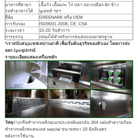
อาหารที่สามา
เนื้อวัว เนื้อแกะ ไก่ ปลา ปลาเปลือก ผัก ข้าว
รถทําอาหารได้
นูเดลส์ ฯลฯ
ยี่ห้อ
GREENARK หรือ OEM
การรับรอง
ISO9001-2008, CE, CSA
ระยะเวลา
15-20 วันทําการ
การบรรจุ
กล่องไม้สําหรับการขนส่งแบบมาตรฐาน
*เราสนับสนุนเชฟเทปานยาคี เพื่อเริ่มต้นธุรกิจของตัวเอง โดยการส่ง
ออก 1pc
อุปกรณ์
รายละเอียดแสดงเครื่องหลัก
วัสดุ
ร่างกรีลทําจากเหล็กอเนกประสงค์เยอรมัน 304 แผ่นทําความร้อน
ทําจากเหล็กสแตนเลส sepcial ขนาดหนา 20 มิลลิเมตร
หลังการใช้นาน