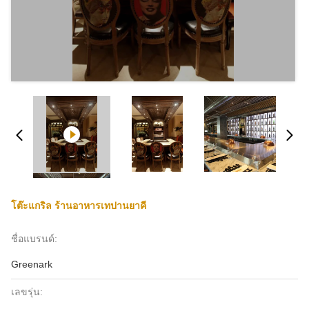
โต๊ะแกริล ร้านอาหารเทปานยาคี
ชื่อแบรนด์:
Greenark
เลขรุ่น: