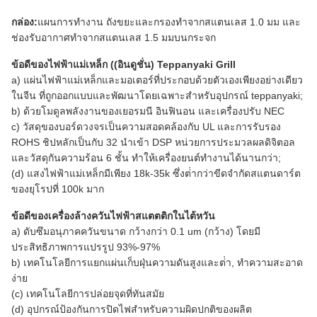
กล่อง:
แผนการทํางาน ถังขยะและกรองทําจากสแตนเลส 1.0 มม และ
ช่องรับอากาศทําจากสแตนเลส 1.5 มมบนกระจก
ข้อดีของไฟฟ้าแม่เหล็ก ((อินดูชั่น) Teppanyaki Grill
a) แผ่นไฟฟ้าแม่เหล็กและมอเตอร์ที่ประกอบด้วยตัวเองเพียงอย่างเดียว
ในจีน ที่ถูกออกแบบและพัฒนาโดยเฉพาะสําหรับอุปกรณ์ teppanyaki;
b) ด้วยโมดูลพลังงานของเยอรมนี อินฟินอน และเครื่องปรับ NEC
c) วัสดุของบอร์ดวงจรเป็นความสอดคล้องกับ UL และการรับรอง
ROHS ชิปหลักเป็นกับ 32 นําเข้า DSP หน่วยการประมวลผลดิจิตอล
และวัสดุกันความร้อน 6 ชั้น ทําให้เครื่องยนต์ทํางานได้นานกว่า;
(d) แสงไฟฟ้าแม่เหล็กมีเพียง 18k-35k ซึ่งต่ํากว่าขีดจํากัดสแตนดาร์ต
ของยุโรปที่ 100k มาก
ข้อดีของเครื่องล้างควันไฟฟ้าสแตตติกในไต้หวัน
a) ดับซึมอนุภาคควันขนาด กว้างกว่า 0.1 um (กว้าง) โดยมี
ประสิทธิภาพการแปรรูป 93%-97%
b) เทคโนโลยีการแยกแผ่นเก็บฝุ่นความดันสูงและต่ํา, ทําความสะอาด
ง่าย
(c) เทคโนโลยีการปล่อยจุดที่ทันสมัย
(d) อุปกรณ์ป้องกันการปิดไฟสําหรับความผิดปกติของผลิต