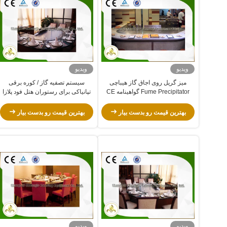
ویدیو
ویدیو
میز گریل روی اجاق گاز هیباچی
سیستم تصفیه گاز / کوره برقی
Fume Precipitator گواهینامه CE
تپانیاکی برای رستوران هتل فود پلازا
ISO9001
بهترین قیمت رو بدست بیار
بهترین قیمت رو بدست بیار
ویدیو
ویدیو