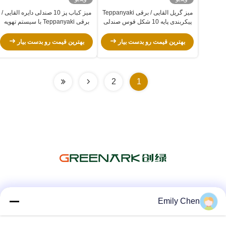
میز گریل القایی / برقی Teppanyaki
میز کباب پز 10 صندلی دایره القایی /
پیکربندی پایه 10 شکل قوس صندلی
برقی Teppanyaki با سیستم تهویه
بهترین قیمت رو بدست بیار
بهترین قیمت رو بدست بیار
2
1
شبکه های اجتماعی
Emily Chen