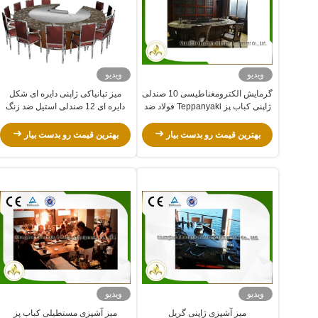
ویدیو
ویدیو
گرمایش الکترومغناطیسی 10 صندلی
میز تپانیاکی ژاپنی دایره ای شکل
ژاپنی کباب پز Teppanyaki فولاد ضد
دایره ای 12 صندلی استیل ضد زنگ
زنگ و فولاد آلیاژی
بهترین قیمت رو بدست بیار
بهترین قیمت رو بدست بیار
ویدیو
ویدیو
میز آشپزی ژاپنی گریل
میز آشپزی مستطیلی کباب پز