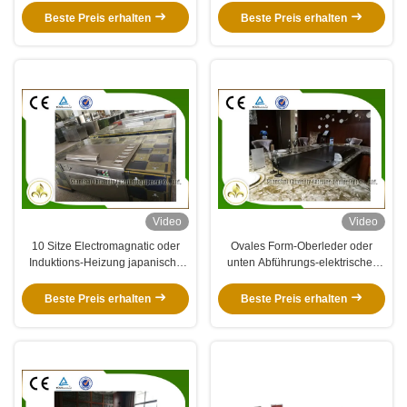
Beste Preis erhalten
Beste Preis erhalten
Video
Video
10 Sitze Electromagnatic oder
Ovales Form-Oberleder oder
Induktions-Heizung japanische
unten Abführungs-elektrischer
Teppanyaki-Grill-Tabellen-
Rohr-Heizungen Teppanyaki-Grill
Rechteck-Form
für Hauptgebrauch
Beste Preis erhalten
Beste Preis erhalten