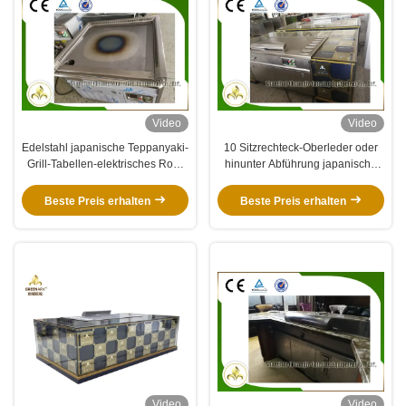
Video
Video
Edelstahl japanische Teppanyaki-
10 Sitzrechteck-Oberleder oder
Grill-Tabellen-elektrisches Rohr
hinunter Abführung japanische
Heater Fume Upper
Teppanyaki-Grill-Tabelle
Beste Preis erhalten
Beste Preis erhalten
Video
Video