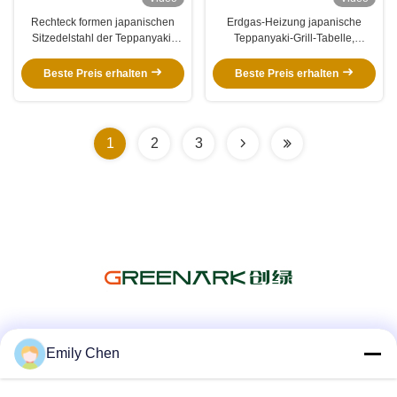
Rechteck formen japanischen
Erdgas-Heizung japanische
Sitzedelstahl der Teppanyaki-
Teppanyaki-Grill-Tabelle,
Grill-Tabelle-8
elektrischer Teppanyaki-
Tischplatte-Grill
Beste Preis erhalten
Beste Preis erhalten
1
2
3
Soziale Medien
Emily Chen