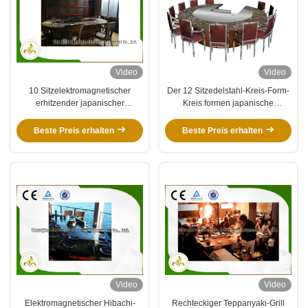
Video
Video
10 Sitzelektromagnetischer
Der 12 Sitzedelstahl-Kreis-Form-
erhitzender japanischer
Kreis formen japanische
Teppanyaki-Grill-Edelstahl-und
Teppanyaki-Tabelle
legierterstahl
Beste Preis erhalten
Beste Preis erhalten
Video
Video
Elektromagnetischer Hibachi-
Rechteckiger Teppanyaki-Grill