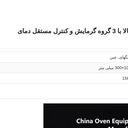
گهای، چین
یلی متر
15