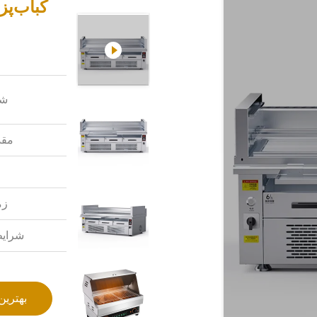
کباب‌پز بدون 
شم
مقد
زم
شرایط
بهترین