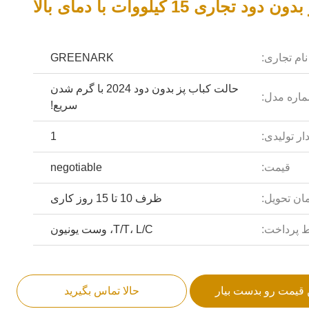
دود تجاری 15 کیلووات با دمای بالا
نام تجاری:
GREENARK
حالت کباب پز بدون دود 2024 با گرم شدن
اره مدل:
سریع!
ار تولیدی:
1
قیمت:
negotiable
ان تحویل:
ظرف 10 تا 15 روز کاری
 پرداخت:
T/T، L/C، وست یونیون
 قیمت رو بدست بیار
حالا تماس بگیرید