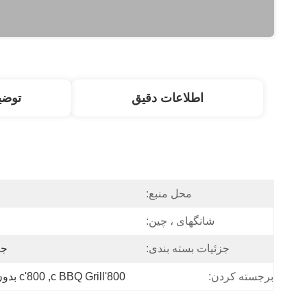
اطلاعات دقیق
توض
محل منبع:
شانگهای ، چین:
جزئیات بسته بندی:
جع
برجسته کردن:
800'c BBQ Grill
, 
800'c بدون دود کباب