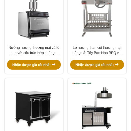
Nướng nướng thương mại và lò
Lò nướng than củi thương mại
than với cấu trúc thép không gỉ
bằng sắt Tây Ban Nha BBQ với
304, sử dụng đa chức năng và
thiết kế đa năng bằng thép không
nhiệt độ nấu 300-600 ° C
gỉ 304 và nhiệt độ nướng 300-
Nhận được giá tốt nhất
Nhận được giá tốt nhất
600°C