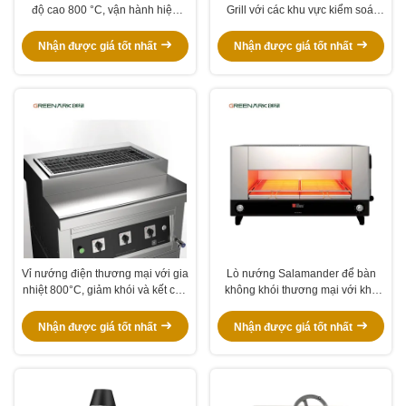
độ cao 800 °C, vận hành hiệu
Grill với các khu vực kiểm soát
quả về năng lượng & an toàn
độc lập và xây dựng thép không
được chứng nhận CE cho nhà
gỉ
Nhận được giá tốt nhất
Nhận được giá tốt nhất
hàng và nhà hàng
Vỉ nướng điện thương mại với gia
Lò nướng Salamander để bàn
nhiệt 800°C, giảm khói và kết cấu
không khói thương mại với khả
thép không gỉ
năng làm nóng nhanh và tiết kiệm
năng lượng cho nhà hàng
Nhận được giá tốt nhất
Nhận được giá tốt nhất