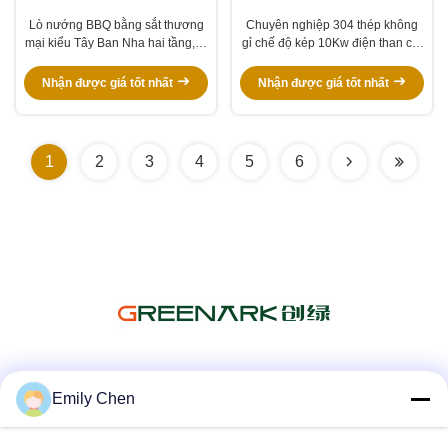
Lò nướng BBQ bằng sắt thương
Chuyên nghiệp 304 thép không
mại kiểu Tây Ban Nha hai tầng, lò
gỉ chế độ kép 10Kw điện than củi
than với thép không gỉ 304 và tủ
nướng cho barbecue thương mại
dưới
Nhận được giá tốt nhất
Nhận được giá tốt nhất
1
2
3
4
5
6
Truyền thông xã hội
Emily Chen