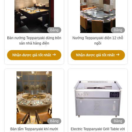
Băng
Băng
hình
hình
Bàn nướng Teppanyaki đứng trên
Nướng Teppanyaki điện 12 chỗ
sàn nhà hàng điện
ngồi
Nhận được giá tốt nhất
Nhận được giá tốt nhất
Băng
Băng
hình
hình
Bàn tấm Teppanyaki khí mười
Electric Teppanyaki Grill Table với