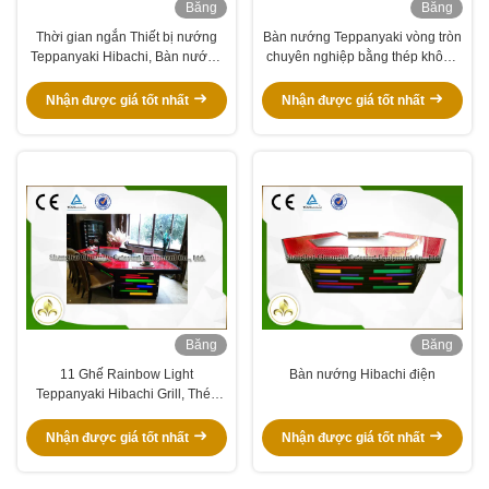
Băng
Băng
hình
hình
Thời gian ngắn Thiết bị nướng
Bàn nướng Teppanyaki vòng tròn
Teppanyaki Hibachi, Bàn nướng
chuyên nghiệp bằng thép không
nhà hàng Nhật Bản
gỉ Royal Taste được thiết kế
Nhận được giá tốt nhất
Nhận được giá tốt nhất
Băng
Băng
hình
hình
11 Ghế Rainbow Light
Bàn nướng Hibachi điện
Teppanyaki Hibachi Grill, Thép
không gỉ Teppanyaki tấm
Nhận được giá tốt nhất
Nhận được giá tốt nhất