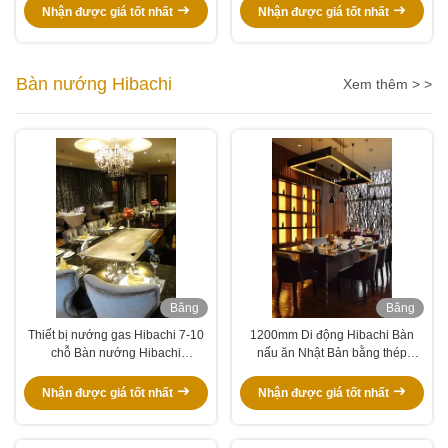
Nhận được giá tốt nhất
Nhận được giá tốt nhất
Bàn nướng Hibachi
Xem thêm > >
Băng
Băng
hình
hình
Thiết bị nướng gas Hibachi 7-10
1200mm Di động Hibachi Bàn
chỗ Bàn nướng Hibachi
nấu ăn Nhật Bản bằng thép
Teppanyaki thương mại
không gỉ cho thương mại
Nhận được giá tốt nhất
Nhận được giá tốt nhất