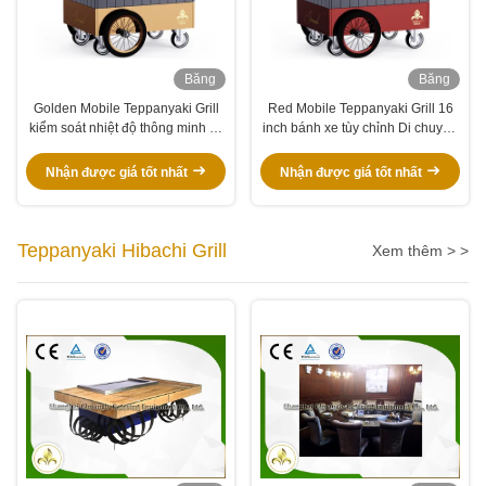
Băng
Băng
hình
hình
Golden Mobile Teppanyaki Grill
Red Mobile Teppanyaki Grill 16
kiểm soát nhiệt độ thông minh và
inch bánh xe tùy chỉnh Di chuyển
chính xác Di chuyển tự do
tự do Vật liệu cấp thực phẩm
Hibachi Grill Table
Nhận được giá tốt nhất
Nhận được giá tốt nhất
Teppanyaki Hibachi Grill
Xem thêm > >