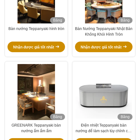
Băng
Băng
hình
hình
Bàn nướng Teppanyaki hình tròn
Bàn Nướng Teppanyaki Nhật Bản
Không Khói Hình Tròn
Nhận được giá tốt nhất
Nhận được giá tốt nhất
Băng
Băng
hình
hình
GREENARK Teppanyaki bàn
Điện nhiệt Teppanyaki bàn
nướng ẩm ẩm ẩm
nướng để làm sạch tùy chỉnh cho
nhu cầu của bạn