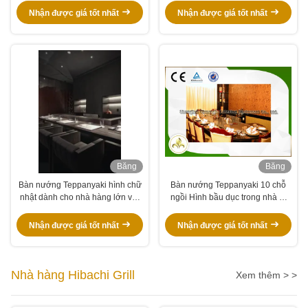
Nhận được giá tốt nhất
Nhận được giá tốt nhất
Băng
Băng
hình
hình
Bàn nướng Teppanyaki hình chữ
Bàn nướng Teppanyaki 10 chỗ
nhật dành cho nhà hàng lớn với
ngồi Hình bầu dục trong nhà Vỉ
trang trí tùy chỉnh
nướng kiểu Nhật Cấu hình cơ
bản
Nhận được giá tốt nhất
Nhận được giá tốt nhất
Nhà hàng Hibachi Grill
Xem thêm > >