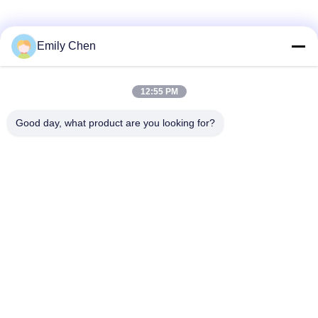
Truyền thông xã hội
Emily Chen
12:55 PM
Liên lạc nhanh
Good day, what product are you looking for?
Điện thoại
86--18964553551
Email
info01@greenarkworld.com
Địa chỉ
Số 253, Đường Xuanchun, Khu công nghiệp Sanzao, Khu
mới Phố Đông, Thượng Hải, Trung Quốc 201314
Chính sách bảo mật
|
Sơ đồ trang web