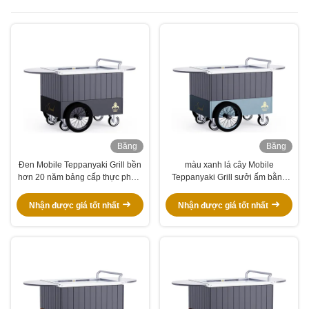
Băng
Băng
hình
hình
Đen Mobile Teppanyaki Grill bền
màu xanh lá cây Mobile
hơn 20 năm bảng cấp thực phẩm
Teppanyaki Grill sưởi ấm bằng
Hibachi Grill Table
đĩa điện Di chuyển tự do Bảng
cấp thực phẩm Hibachi Grill Table
Nhận được giá tốt nhất
Nhận được giá tốt nhất