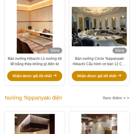
Băng
Băng
hình
hình
Bàn nướng Hibachi Lò nướng bít
Bàn nướng Circle Teppanyaki
tết bằng thép không gỉ điện từ
Hibachi Cấu hình cơ bản 12 Chỗ
ngồi
Nhận được giá tốt nhất
Nhận được giá tốt nhất
Nướng Teppanyaki điện
Xem thêm > >