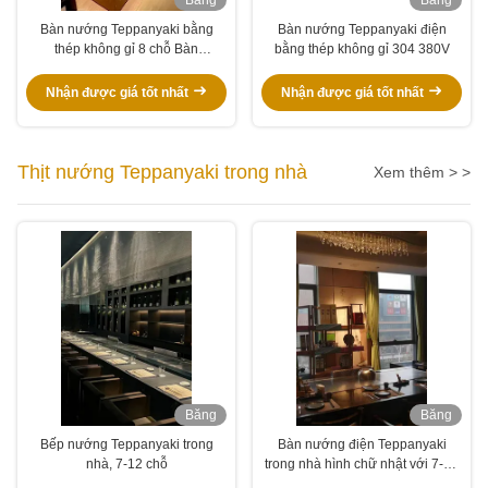
hình
hình
Bàn nướng Teppanyaki bằng
Bàn nướng Teppanyaki điện
thép không gỉ 8 chỗ Bàn
bằng thép không gỉ 304 380V
Teppanyaki Bbq
Nhận được giá tốt nhất
Nhận được giá tốt nhất
Thịt nướng Teppanyaki trong nhà
Xem thêm > >
Băng
Băng
hình
hình
Bếp nướng Teppanyaki trong
Bàn nướng điện Teppanyaki
nhà, 7-12 chỗ
trong nhà hình chữ nhật với 7-10
chỗ ngồi