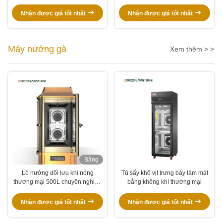
Nhận được giá tốt nhất
Nhận được giá tốt nhất
Máy nướng gà
Xem thêm > >
Băng
hình
Lò nướng đối lưu khí nóng
Tủ sấy khô vịt trưng bày làm mát
thương mại 500L chuyên nghiệp
bằng không khí thương mại
để quay gà vịt cừu lợn với chứng
nhận CE ISO
Nhận được giá tốt nhất
Nhận được giá tốt nhất