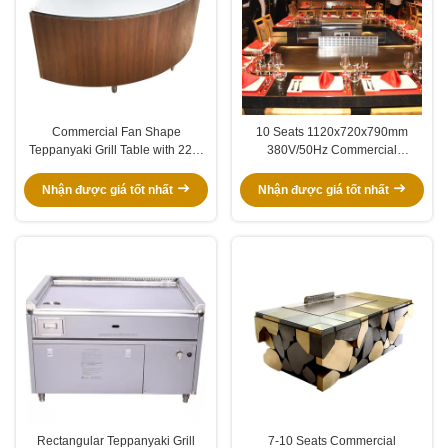
Commercial Fan Shape
10 Seats 1120x720x790mm
Teppanyaki Grill Table with 220-
380V/50Hz Commercial
240 V 380 V 8000w Power for
Teppanyaki Grill Table with
Restaurant & Hotel
Stainless Steel 304 Construction
Nhận được giá tốt nhất
Nhận được giá tốt nhất
Rectangular Teppanyaki Grill
7-10 Seats Commercial