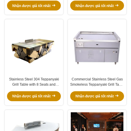
Nhận được giá tốt nhất
Nhận được giá tốt nhất
Stainless Steel 304 Teppanyaki
Commercial Stainless Steel Gas
Grill Table with 8 Seats and
Smokeless Teppanyaki Grill Table
Customized 20mm Thick Food-
with 8000W Power and 220-
Grade Special Alloy Steel
240V/380V Voltage
Nhận được giá tốt nhất
Nhận được giá tốt nhất