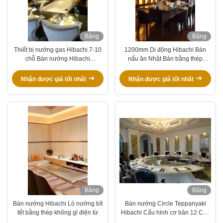
Băng
Băng
hình
hình
Thiết bị nướng gas Hibachi 7-10
1200mm Di động Hibachi Bàn
chỗ Bàn nướng Hibachi
nấu ăn Nhật Bản bằng thép
Teppanyaki thương mại
không gỉ cho thương mại
Nhận được giá tốt nhất
Nhận được giá tốt nhất
Băng
Băng
hình
hình
Bàn nướng Hibachi Lò nướng bít
Bàn nướng Circle Teppanyaki
tết bằng thép không gỉ điện từ
Hibachi Cấu hình cơ bản 12 Chỗ
ngồi