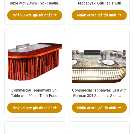
Table with 20mm Thick Heating
Teppanyaki Grill Table with
Plate and 600x400mm Cook Area
8000W Power and 220-
240V/380V for Restaurants
Nhận được giá tốt nhất
Nhận được giá tốt nhất
Commercial Teppanyaki Grill
Commercial Teppanyaki Grill with
Table with 20mm Thick Food-
German 304 Stainless Steel and
Grade Alloy Steel 2200*850*800
20 mm Heating Plate in
mm and 8kw Power
2200*850*800 mm Size
Nhận được giá tốt nhất
Nhận được giá tốt nhất