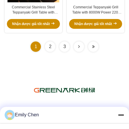
Commercial Stainless Steel
Commercial Teppanyaki Grill
Teppanyaki Grill Table with
Table with 8000W Power 220-
2400x850x800mm Size
240V/380V Voltage and
500*400mm Cooking Area and
Customized Size for Restaurants
Nhận được giá tốt nhất
Nhận được giá tốt nhất
380V/220V Voltage
1
2
3
Truyền thông xã hội
Emily Chen