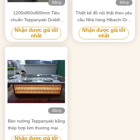
Băng
Băng
hình
hình
1200x850x800mm Tiêu
Thiết kế đồ nội thất theo yêu
chuẩn Teppanyaki Griddle
cầu Nhà hàng Hibachi Grill
cho đồ nội thất trang trí
Bề mặt nấu ăn phẳng
Nhận được giá tốt
Nhận được giá tốt
nhất
nhất
Băng
hình
Bàn nướng Teppanyaki bằng
thép hợp kim thương mại với
máy lọc khói tĩnh điện
Nhận được giá tốt