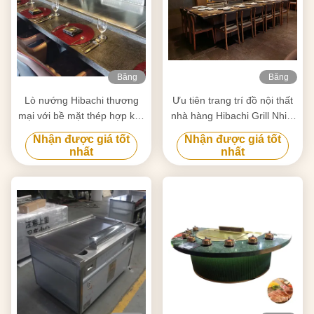
Băng
Băng
hình
hình
Lò nướng Hibachi thương
Ưu tiên trang trí đồ nội thất
mại với bề mặt thép hợp kim
nhà hàng Hibachi Grill Nhiệt
phẳng tùy chỉnh
độ 50-300C
Nhận được giá tốt
Nhận được giá tốt
nhất
nhất