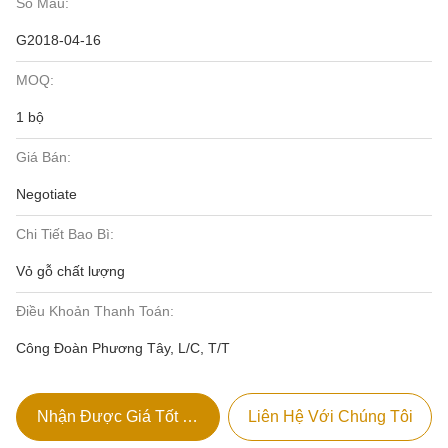
Số Mẫu:
G2018-04-16
MOQ:
1 bộ
Giá Bán:
Negotiate
Chi Tiết Bao Bì:
Vỏ gỗ chất lượng
Điều Khoản Thanh Toán:
Công Đoàn Phương Tây, L/C, T/T
Nhận Được Giá Tốt Nhất
Liên Hệ Với Chúng Tôi