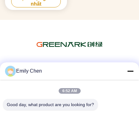
nhất
Truyền thông xã hội
Emily Chen
6:52 AM
Liên lạc nhanh
Good day, what product are you looking for?
Điện thoại
86--18964553551
Email