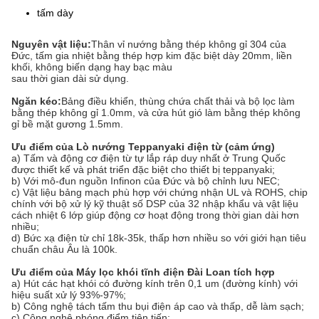
tấm dày
Nguyên vật liệu:
Thân vỉ nướng bằng thép không gỉ 304 của
Đức, tấm gia nhiệt bằng thép hợp kim đặc biệt dày 20mm, liền
khối, không biến dạng hay bạc màu
sau thời gian dài sử dụng.
Ngăn kéo:
Bảng điều khiển, thùng chứa chất thải và bộ lọc làm
bằng thép không gỉ 1.0mm, và cửa hút gió làm bằng thép không
gỉ bề mặt gương 1.5mm.
Ưu điểm của Lò nướng Teppanyaki điện từ (cảm ứng)
a) Tấm và động cơ điện từ tự lắp ráp duy nhất ở Trung Quốc
được thiết kế và phát triển đặc biệt cho thiết bị teppanyaki;
b) Với mô-đun nguồn Infinon của Đức và bộ chỉnh lưu NEC;
c) Vật liệu bảng mạch phù hợp với chứng nhận UL và ROHS, chip
chính với bộ xử lý kỹ thuật số DSP của 32 nhập khẩu và vật liệu
cách nhiệt 6 lớp giúp động cơ hoạt động trong thời gian dài hơn
nhiều;
d) Bức xạ điện từ chỉ 18k-35k, thấp hơn nhiều so với giới hạn tiêu
chuẩn châu Âu là 100k.
Ưu điểm của Máy lọc khói tĩnh điện Đài Loan tích hợp
a) Hút các hạt khói có đường kính trên 0,1 um (đường kính) với
hiệu suất xử lý 93%-97%;
b) Công nghệ tách tấm thu bụi điện áp cao và thấp, dễ làm sạch;
c) Công nghệ phóng điểm tiên tiến;