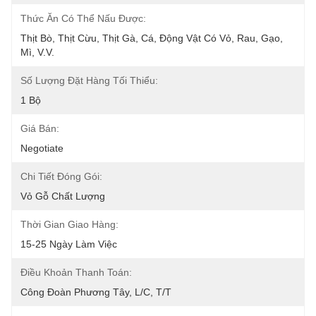
Thức Ăn Có Thể Nấu Được:
Thịt Bò, Thịt Cừu, Thịt Gà, Cá, Động Vật Có Vỏ, Rau, Gạo, 
Mì, V.v.
Số Lượng Đặt Hàng Tối Thiểu:
1 Bộ
Giá Bán:
Negotiate
Chi Tiết Đóng Gói:
Vỏ Gỗ Chất Lượng
Thời Gian Giao Hàng:
15-25 Ngày Làm Việc
Điều Khoản Thanh Toán:
Công Đoàn Phương Tây, L/C, T/T