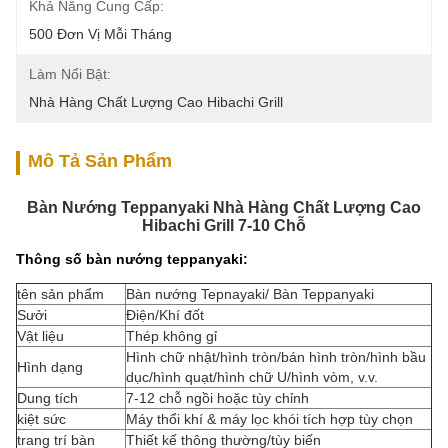
Khả Năng Cung Cấp:
500 Đơn Vị Mỗi Tháng
Làm Nổi Bật:
Nhà Hàng Chất Lượng Cao Hibachi Grill
Mô Tả Sản Phẩm
Bàn Nướng Teppanyaki Nhà Hàng Chất Lượng Cao
Hibachi Grill 7-10 Chỗ
Thông số bàn nướng teppanyaki:
tên sản phẩm
Bàn nướng Tepnayaki/ Bàn Teppanyaki
Sưởi
Điện/Khí đốt
Vật liệu
Thép không gỉ
Hình chữ nhật/hình tròn/bán hình tròn/hình bầu
Hình dạng
dục/hình quạt/hình chữ U/hình vòm, v.v.
Dung tích
7-12 chỗ ngồi hoặc tùy chỉnh
kiệt sức
Máy thổi khí & máy lọc khói tích hợp tùy chọn
trang trí bàn
Thiết kế thông thường/tùy biến