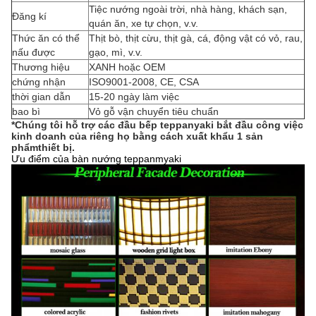
Tiệc nướng ngoài trời, nhà hàng, khách sạn,
Đăng kí
quán ăn, xe tự chọn, v.v.
Thức ăn có thể
Thịt bò, thịt cừu, thịt gà, cá, động vật có vỏ, rau,
nấu được
gạo, mì, v.v.
Thương hiệu
XANH hoặc OEM
chứng nhận
ISO9001-2008, CE, CSA
thời gian dẫn
15-20 ngày làm việc
bao bì
Vỏ gỗ vận chuyển tiêu chuẩn
*Chúng tôi hỗ trợ các đầu bếp teppanyaki bắt đầu công việc
kinh doanh của riêng họ bằng cách xuất khẩu 1 sản
phẩm
thiết bị.
Ưu điểm của bàn nướng teppanmyaki