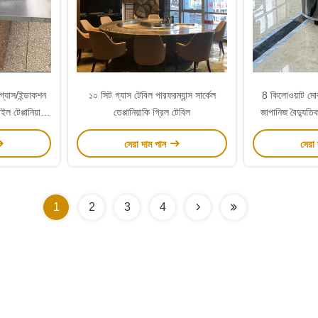
 গ্যাস/ইন্ডাকশন
১০ সিট গ্যাস টেবিল পারফরম্যান্স সার্কেল
8 কিলোওয়াট মোবা
ল টেপ্পানিয়াকি
তেপ্পানিয়াকি গ্রিল টেবিল
জাপানিজ বৈদ্যুতি
রেস্
সেরা দাম পান
সেরা
1
2
3
4