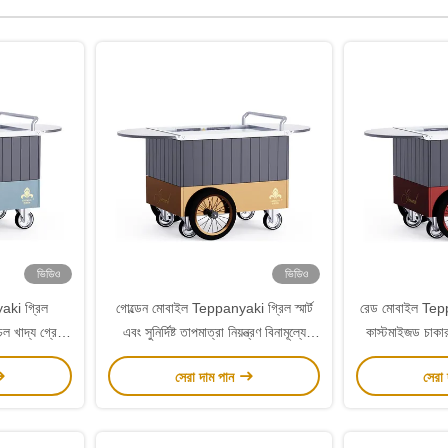
ভিডিও
ভিডিও
aki গ্রিল
গোল্ডেন মোবাইল Teppanyaki গ্রিল স্মার্ট
রেড মোবাইল Tepp
চল খাদ্য গ্রেড
এবং সুনির্দিষ্ট তাপমাত্রা নিয়ন্ত্রণ বিনামূল্যে
কাস্টমাইজড চাকার 
 টেবিল
আন্দোলন খাদ্য গ্রেড বোর্ড Hibachi গ্রিল
গ্রেড উপাদান 
সেরা দাম পান
সেরা
টেবিল