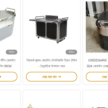
ভিডিও
ভিডিও
স্টীল মোবাইল
গ্রিনার্ক ব্ল্যাক মোবাইল টেপানিয়াকি গ্রিল টেবিল
GREENARK TO1
েবিল 8KW
- বৈদ্যুতিক উপাদান গরম
304 মোবাইল তেপ্পা
সেরা দাম পান
সেরা