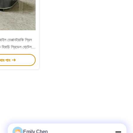
ইল তেপ্পানইয়াকি গ্রিল
ক হিবাচি গ্রিডেল হোটেল/
তোরাঁর জন্য
 দাম পান
Emily Chen