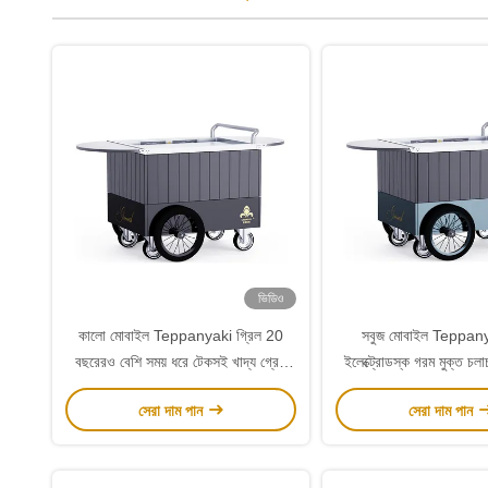
ভিডিও
কালো মোবাইল Teppanyaki গ্রিল 20
সবুজ মোবাইল Teppany
বছরেরও বেশি সময় ধরে টেকসই খাদ্য গ্রেড
ইলেক্ট্রোডস্ক গরম মুক্ত চলা
বোর্ড Hibachi গ্রিল টেবিল
বোর্ড Hibachi গ্রিল
সেরা দাম পান
সেরা দাম পান