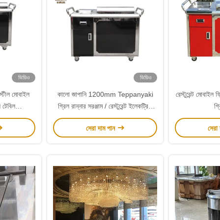
ভিডিও
ভিডিও
স্টীল মোবাইল
কালো জাপানি 1200mm Teppanyaki
রেস্টুরেন্ট মোবাইল 
 টেবিল
গ্রিল রান্নার সরঞ্জাম / রেস্টুরেন্ট ইলেকট্রিক
গ্
টিক
Teppanyaki প্লেট
সেরা দাম পান
সেরা