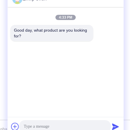
দ্রুত যোগাযোগ
4:33 PM
টেলিফোন
Good day, what product are you looking 
for?
86--18964553551
ই-মেইল
info01@greenarkworld.com
ঠিকানা
নং 253, জুয়ানচুন রোড, সানজাও ইন্ডাস্ট্রিয়াল পার্ক, পুডং নিউ
এরিয়া, সাংহাই, চীন 201314
nghai Chuanglv Catering Equipment Co., Ltd . সমস্ত অধিকার সংরক্ষিত.