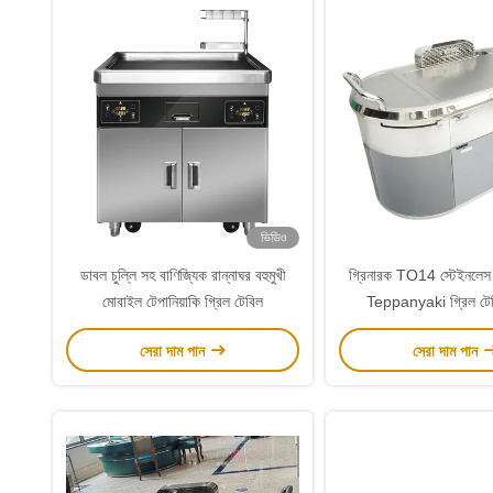
ভিডিও
ডাবল চুল্লি সহ বাণিজ্যিক রান্নাঘর বহুমুখী
গ্রিনারক TO14 স্টেইনলেস 
মোবাইল টেপানিয়াকি গ্রিল টেবিল
Teppanyaki গ্রিল ট
সেরা দাম পান
সেরা দাম পান