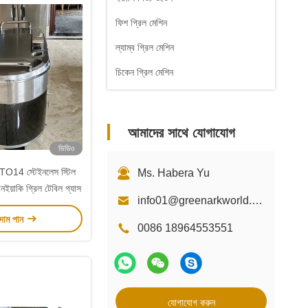
ফিশ গ্রিল মেশিন
ল্যাম্ব গ্রিল মেশিন
চিকেন গ্রিল মেশিন
আমাদের সাথে যোগাযোগ
ভিডিও
4 স্টেইনলেস স্টিল
Ms. Habera Yu
নইয়াকি গ্রিল টেবিল গ্যাস
info01@greenarkworld.com
 দাম পান
0086 18964553551
যোগাযোগ করুন