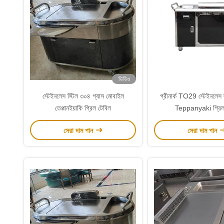
ভিডিও
স্টেইনলেস স্টিল ৩০৪ গ্যাস মোবাইল
গ্রীনার্ক TO29 স্টেইনলেস 
তেপ্পানইয়াকি গ্রিল টেবিল
Teppanyaki গ্রিল
ইলেকট্রোম্যাগনে
সেরা দাম পান
সেরা দাম পান