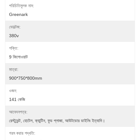
পরিচিতিমুলক নাম:
Greenark
ভোল্টেজ:
380v
শক্তি:
9 কিলোওয়াট
মাত্রা:
900*750*800mm
ওজন:
141 কেজি
আবেদনপত্র:
রেস্টুরেন্ট, হোটেল, ক্যান্টিন, ফুড প্লাজা, আউটডোর ডাইনিং ইত্যাদি।
গরম করার পদ্ধতি: