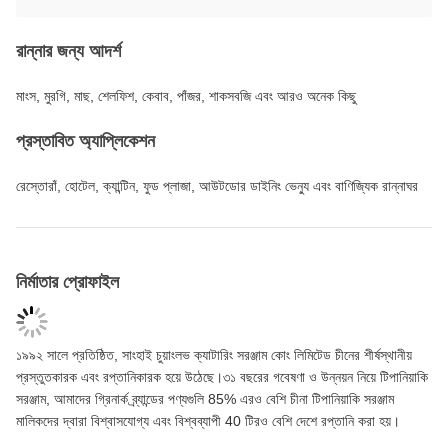
রান্নার জন্য আদর্শ
মাংস, মুরগি, মাছ, শেলফিশ, কেবাব, পাঁজর, শাকসবজি এবং আরও অনেক কিছু
প্রস্তাবিত অ্যাপ্লিকেশন
রেস্তোরাঁ, হোটেল, ক্যান্টিন, ফুড প্লাজা, আউটডোর ডাইনিং ভেন্যু এবং বাণিজ্যিক রান্নাঘর
নির্মাতার প্রোফাইল
১৯৯২ সালে প্রতিষ্ঠিত, সাংহাই চুয়াংলভ ক্যাটারিং সরঞ্জাম কোং লিমিটেড চীনের শীর্ষস্থানীয়
প্রস্তুতকারক এবং রপ্তানিকারক হয়ে উঠেছে।৩১ বছরের গবেষণা ও উন্নয়ন নিয়ে টিপানিয়াকি
সরঞ্জাম, আমাদের গ্রিনার্ক ব্র্যান্ডের পণ্যগুলি 85% এরও বেশি চীনা টিপানিয়াকি সরঞ্জাম
মালিকদের দ্বারা বিশ্বাসযোগ্য এবং বিশ্বব্যাপী 40 টিরও বেশি দেশে রপ্তানি করা হয়।