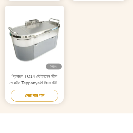
ভিডিও
গ্রিনারক TO14 স্টেইনলেস স্টীল
মোবাইল Teppanyaki গ্রিল টেবিল
8KW
সেরা দাম পান