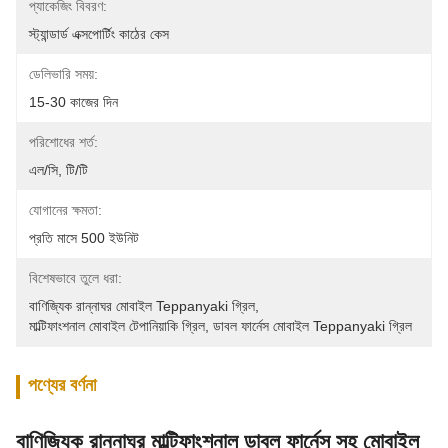
প্যাকেজিং বিবরণ:
স্ট্যান্ডার্ড এক্সপোর্টিং কাঠের কেস
ডেলিভারি সময়:
15-30 কাজের দিন
পরিশোধের শর্ত:
এল/সি, টি/টি
যোগানের ক্ষমতা:
প্রতি মাসে 500 ইউনিট
বিশেষভাবে তুলে ধরা:
বাণিজ্যিক রান্নাঘর মোবাইল Teppanyaki গ্রিল
, 
মাল্টিফাংশনাল মোবাইল টেপানিয়াকি গ্রিল
, 
ডাবল ফার্নেস মোবাইল Teppanyaki গ্রিল
পণ্যের বর্ণনা
বাণিজ্যিক রান্নাঘর মাল্টিফাংশনাল ডাবল ফার্নেস সহ মোবাইল