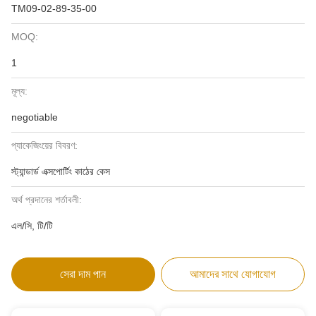
TM09-02-89-35-00
MOQ:
1
মূল্য:
negotiable
প্যাকেজিংয়ের বিবরণ:
স্ট্যান্ডার্ড এক্সপোর্টিং কাঠের কেস
অর্থ প্রদানের শর্তাবলী:
এল/সি, টি/টি
সেরা দাম পান
আমাদের সাথে যোগাযোগ