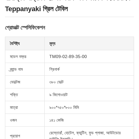
Teppanyaki গ্রিল টেবিল
প্রোডাক্ট স্পেসিফিকেশন
বৈশিষ্ট্য
মূল্য
মডেল নম্বর
TM09-02-89-35-00
ব্র্যান্ড নাম
গ্রিনার্ক
ভোল্টেজ
৩৮০ ভোল্ট
শক্তি
৯ কিলোওয়াট
মাত্রা
৯০০*৭৫০*৮০০ মিমি
ওজন
১৪১ কেজি
রেস্তোরাঁ, হোটেল, ক্যান্টিন, ফুড প্লাজা, আউটডোর
প্রয়োগ