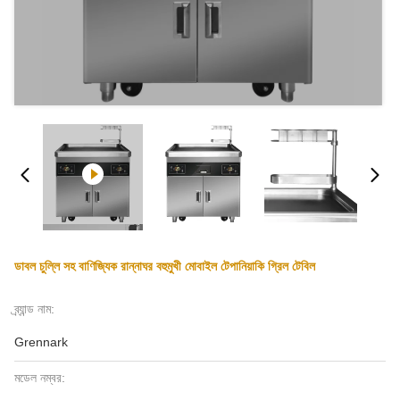
ডাবল চুল্লি সহ বাণিজ্যিক রান্নাঘর বহুমুখী মোবাইল টেপানিয়াকি গ্রিল টেবিল
ব্র্যান্ড নাম:
Grennark
মডেল নম্বর: