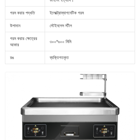
ডাইনিং ইত্যাদি।
গরম করার পদ্ধতি
ইলেক্ট্রোম্যাগনেটিক গরম
উপাদান
স্টেইনলেস স্টীল
গরম করার ক্ষেত্রের
৩০০*৬০০ মিমি
আকার
রঙ
ব্যক্তিগতকৃত