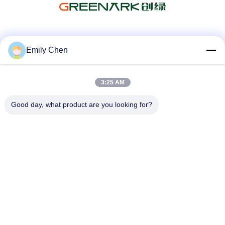
সোশ্যাল মিডিয়া
Emily Chen
3:25 AM
দ্রুত যোগাযোগ
Good day, what product are you looking for?
টেলিফোন
86--18964553551
ই-মেইল
info01@greenarkworld.com
ঠিকানা
নং 253, জুয়ানচুন রোড, সানজাও ইন্ডাস্ট্রিয়াল পার্ক, পুডং নিউ এরিয়া, সাংহাই, চীন
201314