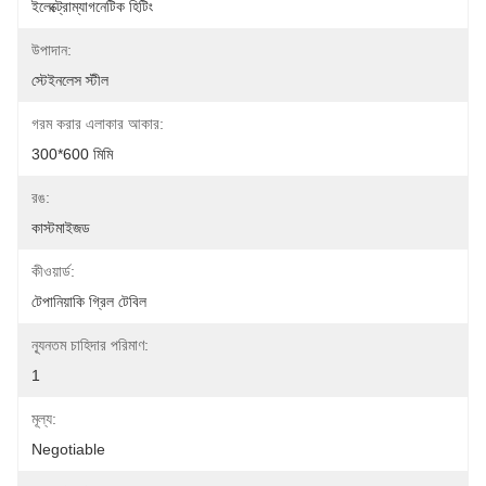
ইলেক্ট্রোম্যাগনেটিক হিটিং
উপাদান:
স্টেইনলেস স্টীল
গরম করার এলাকার আকার:
300*600 মিমি
রঙ:
কাস্টমাইজড
কীওয়ার্ড:
টেপানিয়াকি গ্রিল টেবিল
ন্যূনতম চাহিদার পরিমাণ:
1
মূল্য:
Negotiable