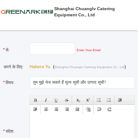
Shanghai Chuanglv Catering
Equipment Co., Ltd
से:
Enter Your Email
Habera Yu
(
)
करने के लिए:
Shanghai Chuanglv Catering Equipment Co., Ltd
विषय:
संदेश: