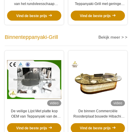
van het rundvleesschaap
Teppanyaki-Grill met geringe
Basisconfiguratie Met platte kop
geluidssterkte, Japanse Hibachi-
11 Zetelscapaciteit
Lijst
Vind de beste prijs
Vind de beste prijs
Binnenteppanyaki-Grill
Bekijk meer > >
video
video
De veilige Lijst Met platte kop
De binnen Commerciële
OEM van Teppanyaki van de
Roosterplaat bouwde Hibachi-
Hoog rendement Binnengrill
Grill Ovale Vorm voor de Kip van
Elektrische
het Rundvleesschaap in
Vind de beste prijs
Vind de beste prijs