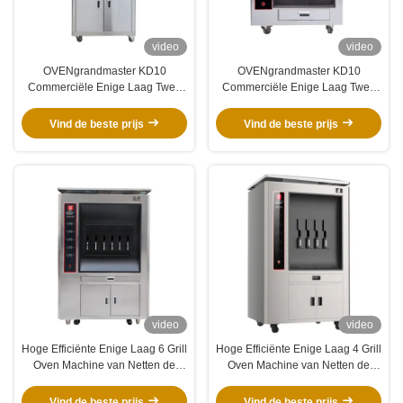
video
video
OVENgrandmaster KD10
OVENgrandmaster KD10
Commerciële Enige Laag Twee
Commerciële Enige Laag Twee
de Grillmachine van Nettenvissen
Elektrische de Grillmachine van
- Standaard Elektrische Stijl
Nettenvissen -
Vind de beste prijs
Vind de beste prijs
video
video
Hoge Efficiënte Enige Laag 6 Grill
Hoge Efficiënte Enige Laag 4 Grill
Oven Machine van Netten de
Oven Machine van Netten de
Elektrische Vissen
Elektrische Vissen
Vind de beste prijs
Vind de beste prijs