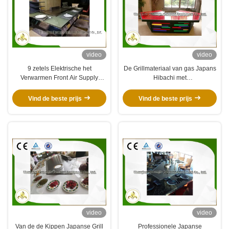
video
video
9 zetels Elektrische het
De Grillmateriaal van gas Japans
Verwarmen Front Air Supply
Hibachi met
Teppanyaki Table Grill,
Uitputting/Reinigingssysteem
Binnenteppanyaki-Grill
Vind de beste prijs
Vind de beste prijs
video
video
Van de de Kippen Japanse Grill
Professionele Japanse