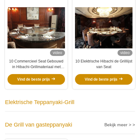
video
video
10 Commercieel Seat Gebouwd
10 Elektrische Hibachi de Grilllijst
in Hibachi-Grillmateriaal met
van Seat
Ventilatiesysteem
Vind de beste prijs
Vind de beste prijs
Elektrische Teppanyaki-Grill
De Grill van gasteppanyaki
Bekijk meer > >