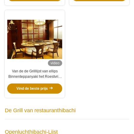
video
Van de de Grilllijst van ellips
Binnenteppanyaki het Roestvrije
staal Elektrische Grill 8KW
Vind de beste prijs
De Grill van restauranthibachi
Openluchthibachi-Lijst