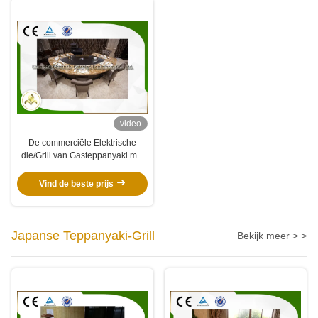
video
De commerciële Elektrische
die/Grill van Gasteppanyaki met
Dampneerslagmiddel wordt
aangepast
Vind de beste prijs
Japanse Teppanyaki-Grill
Bekijk meer > >