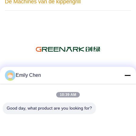
De Machines van de kippengrill
Sociale media
Emily Chen
10:39 AM
Snel contact
Good day, what product are you looking for?
Telefoon
86--18964553551
E-mail