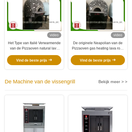
video
video
Het Type van Italië Verwarmende
De originele Neapolian-van de
van de Pizzaoven natural lava
Pizzaoven gas heating lava rock
rock gas van Napoli, Zwarte of
van Aromaitalië Ovens van de het
Rode Keramische tegels
Gaspizza
Vind de beste prijs
Vind de beste prijs
De Machine van de vissengrill
Bekijk meer > >