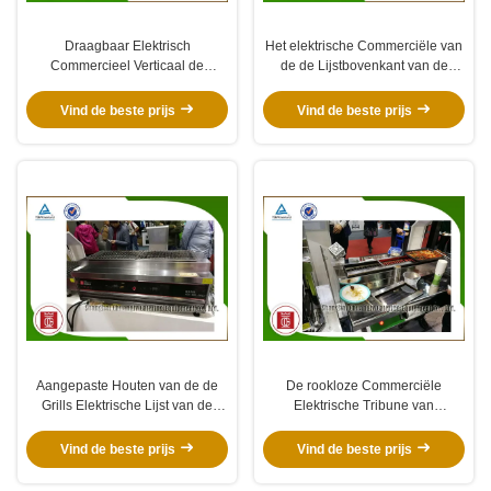
Draagbaar Elektrisch
Het elektrische Commerciële van
Commercieel Verticaal de
de de Lijstbovenkant van de
Kebabsroestvrij staal van
Barbecuegrill Plein van het het
Barbecuegrills
Restaurant Openluchtvoedsel
Vind de beste prijs
Vind de beste prijs
Aangepaste Houten van de de
De rookloze Commerciële
Grills Elektrische Lijst van de
Elektrische Tribune van
Cabine Commerciële Barbecue
Barbecuegrills door
de Bovenkant Binnen Openlucht
Rechthoekreserve
Vind de beste prijs
Vind de beste prijs