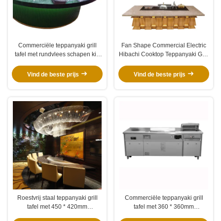
Commerciële teppanyaki grill
Fan Shape Commercial Electric
tafel met rundvlees schapen kip
Hibachi Cooktop Teppanyaki Grill
koken mogelijkheden
Table met 450*400mm
Kookoppervlak en ISO 9001-
Vind de beste prijs
Vind de beste prijs
2008 Certificering
Roestvrij staal teppanyaki grill
Commerciële teppanyaki grill
tafel met 450 * 420mm
tafel met 360 * 360mm
kookruimte elektrostatische olie
verwarming gebied continue