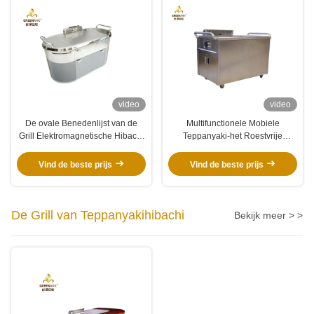
video
video
De ovale Benedenlijst van de
Multifunctionele Mobiele
Grill Elektromagnetische Hibachi
Teppanyaki-het Roestvrije
van Uitputtings Mobiele
staalinductie van de Lijstgrill
Teppanyaki met Reiniging
Vind de beste prijs
Vind de beste prijs
De Grill van Teppanyakihibachi
Bekijk meer > >