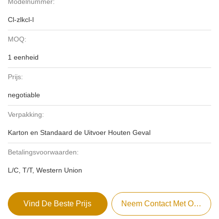
Modelnummer:
Cl-zlkcl-l
MOQ:
1 eenheid
Prijs:
negotiable
Verpakking:
Karton en Standaard de Uitvoer Houten Geval
Betalingsvoorwaarden:
L/C, T/T, Western Union
Vind De Beste Prijs
Neem Contact Met Ons Op