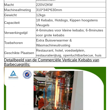
Macht
220V/2KW
Machineafmeting
310*340*630mm
Gewicht
12kgs
18 Kebabs, Hotdogs, Kippen hoogstens
Capaciteit
Vleugels
4-6minutes voor kleine kebabs; 6-8minutes
Verwerkingstijd
voor grote kebabs
Extra Buisverwarmer &
Toebehoren
Wasmachineuitrusting
Restaurant, hotel, voedselplein,
Geschikte Plaatsen
restauratierijtuig, openluchtbarbecue, huis
Detailbeeld van de Commerciële Verticale Kebabs van
Barbecuegrills: