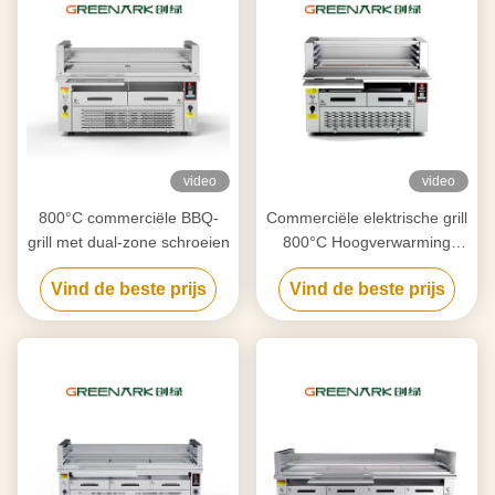
video
video
800°C commerciële BBQ-
Commerciële elektrische grill
grill met dual-zone schroeien
800°C Hoogverwarming
6,5kW CE-gecertificeerd
Vind de beste prijs
Vind de beste prijs