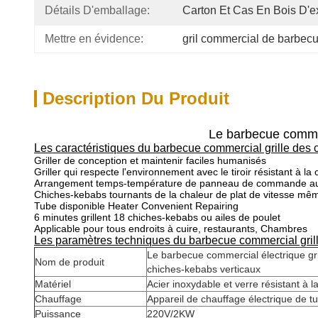
Détails D'emballage:
Carton Et Cas En Bois D'e
Mettre en évidence:
gril commercial de barbec
Description Du Produit
Le barbecue commerc
Les caractéristiques du barbecue commercial grille des 
Griller de conception et maintenir faciles humanisés
Griller qui respecte l'environnement avec le tiroir résistant à l
Arrangement temps-température de panneau de commande aut
Chiches-kebabs tournants de la chaleur de plat de vitesse mêm
Tube disponible Heater Convenient Repairing
6 minutes grillent 18 chiches-kebabs ou ailes de poulet
Applicable pour tous endroits à cuire, restaurants, Chambres
Les paramètres techniques du barbecue commercial grill
Le barbecue commercial électrique grill
Nom de produit
chiches-kebabs verticaux
Matériel
Acier inoxydable et verre résistant à l
Chauffage
Appareil de chauffage électrique de t
Puissance
220V/2KW