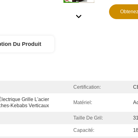
Obtenez
ption Du Produit
Certification:
C
ctrique Grille L'acier 
Matériel:
Ac
iches-Kebabs Verticaux
Taille De Gril:
3
Capacité:
1