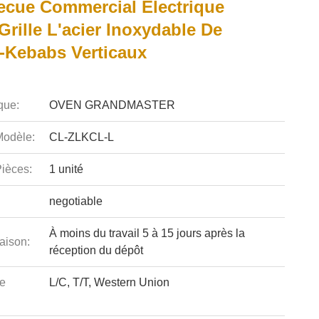
ecue Commercial Électrique
 Grille L'acier Inoxydable De
-Kebabs Verticaux
que:
OVEN GRANDMASTER
odèle:
CL-ZLKCL-L
ièces:
1 unité
negotiable
À moins du travail 5 à 15 jours après la
aison:
réception du dépôt
e
L/C, T/T, Western Union