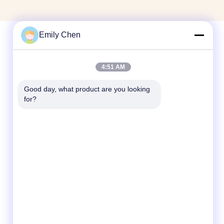
Emily Chen
Contactez rapidement
4:51 AM
Télégramme
Good day, what product are you looking 
for?
86--18964553551
E-mail
info01@greenarkworld.com
Adresse
No. 253, route de Xuanchun, parc industriel
de Sanzao, nouvelle région de Pudong,
Changhaï, Chine 201314