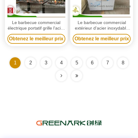
Le barbecue commercial
Le barbecue commercial
électrique portatif grille l'acier
extérieur d'acier inoxydable
inoxydable de chiches-
grille le chauffage électrique
Obtenez le meilleur prix
Obtenez le meilleur prix
kebabs verticaux
1
2
3
4
5
6
7
8