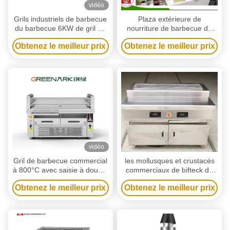
vidéo
Grils industriels de barbecue
Plaza extérieure de
du barbecue 6KW de gril de
nourriture de barbecue de
mollusques et crustacés
gril de Tableau de restaurant
Obtenez le meilleur prix
Obtenez le meilleur prix
commerciaux de restaurant
commercial électrique de
dessus
vidéo
Gril de barbecue commercial
les mollusques et crustacés
à 800°C avec saisie à double
commerciaux de bifteck de
zone
chiche-kebab de gril de
Obtenez le meilleur prix
Obtenez le meilleur prix
barbecue de long chauffage
électrique de tube de 1.2m
ne grillent aucune fumée