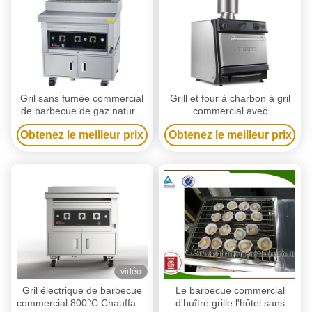
Gril sans fumée commercial
Grill et four à charbon à gril
de barbecue de gaz naturel
commercial avec
du gril 380V de barbecue de
construction en acier
Obtenez le meilleur prix
Obtenez le meilleur prix
chiche-kebab
inoxydable 304, utilisation
multifonctionnelle et
température de cuisson de
300 à 600 °C
vidéo
Gril électrique de barbecue
Le barbecue commercial
commercial 800°C Chauffage
d'huître grille l'hôtel sans