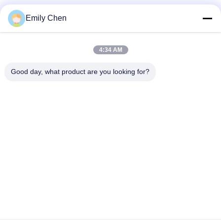
Les réseaux sociaux
Emily Chen
4:34 AM
Contactez rapidement
Good day, what product are you looking for?
Télégramme
86--18964553551
E-mail
info01@greenarkworld.com
Adresse
No. 253, route de Xuanchun, parc industriel de Sanzao,
nouvelle région de Pudong, Changhaï, Chine 201314
Politique de confidentialité
|
Plan du site
Chine Bonne qualité Tableau de gril de Teppanyaki Le