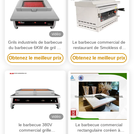
vidéo
Grils industriels de barbecue
Le barbecue commercial de
du barbecue 6KW de gril de
restaurant de Smokless de
mollusques et crustacés
Tableau de gril de
Obtenez le meilleur prix
Obtenez le meilleur prix
commerciaux de restaurant
BARBECUE grille la taille
ajustable
vidéo
le barbecue 380V
Le barbecue commercial
commercial grille
rectangulaire coréen à