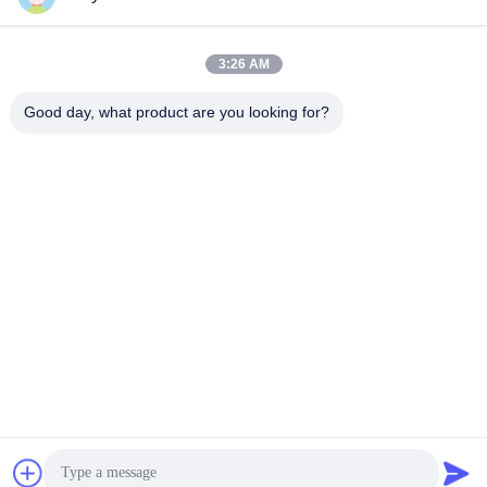
3:26 AM
Contactez rapidement
Good day, what product are you looking for?
Télégramme
86--18964553551
E-mail
info01@greenarkworld.com
Adresse
No. 253, route de Xuanchun, parc industriel de Sanzao,
nouvelle région de Pudong, Changhaï, Chine 201314
Politique de confidentialité
|
Plan du site
Chine Bonne qualité Tableau de gril de Teppanyaki Le
fournisseur. 2016-2026 Shanghai Chuanglv Catering Equipment
Co., Ltd Tous les droits réservés.