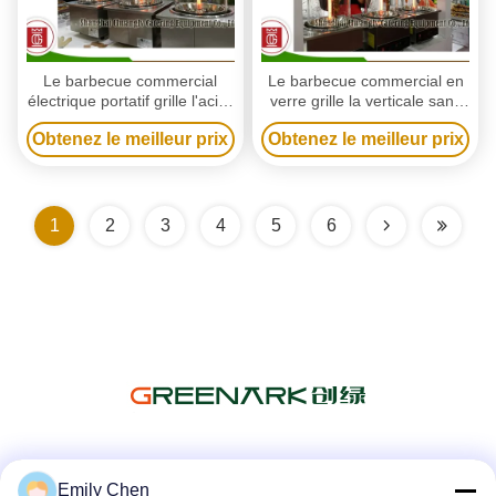
Le barbecue commercial
Le barbecue commercial en
électrique portatif grille l'acier
verre grille la verticale sans
inoxydable de chiches-
fumée de chiche-kebab
Obtenez le meilleur prix
Obtenez le meilleur prix
kebabs verticaux
d'acier inoxydable électrique
1
2
3
4
5
6
Les réseaux sociaux
Emily Chen