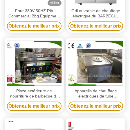
vidéo
Four 380V 50HZ Rib
Gril ouvrable de chauffage
Commercial Bbq Equipment
électrique du BARBECUE
de gril de Slamander de
220V d'équipement
Obtenez le meilleur prix
Obtenez le meilleur prix
rôtissoire du poulet Ss304
commercial de barbecue
Plaza extérieure de
Appareils de chauffage
nourriture de barbecue de
électriques de tube
gril de Tableau de restaurant
d'équipement commercial de
Obtenez le meilleur prix
Obtenez le meilleur prix
commercial électrique de
barbecue de crêpe d'hôtel
dessus