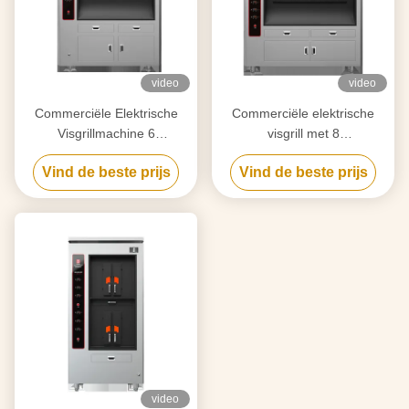
video
video
Commerciële Elektrische
Commerciële elektrische
Visgrillmachine 6
visgrill met 8
Compartimenten 350KG
compartimenten 8 vissen
Vind de beste prijs
Vind de beste prijs
tegelijk BBQ Grill Oven
video