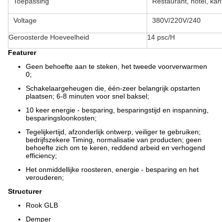
Toepassing
Restaurant, hotel, kan
Voltage
380V/220V/240
Geroosterde Hoeveelheid
14 psc/H
Featurer
Geen behoefte aan te steken, het tweede voorverwarmen
0;
Schakelaargeheugen die, één-zeer belangrijk opstarten
plaatsen; 6-8 minuten voor snel baksel;
10 keer energie - besparing, besparingstijd en inspanning,
besparingsloonkosten;
Tegelijkertijd, afzonderlijk ontwerp, veiliger te gebruiken;
bedrijfszekere Timing, normalisatie van producten; geen
behoefte zich om te keren, reddend arbeid en verhogend
efficiency;
Het onmiddellijke roosteren, energie - besparing en het
verouderen;
Structurer
Rook GLB
Demper