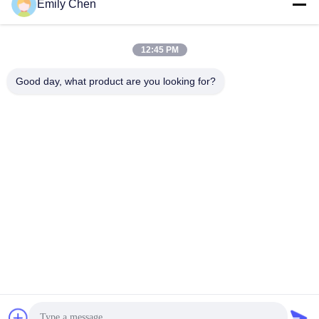
Sociale media
Emily Chen
12:45 PM
Snel contact
Good day, what product are you looking for?
Telefoon
86--18964553551
E-mail
info01@greenarkworld.com
Adres
Nr 253, Xuanchun-Road, Sanzao-Industrieterrein, het
Nieuwe Gebied van Pudong, Shanghai, China 201314
Privacybeleid
|
Sitemap
China Goede kwaliteit De Lijst van de Teppanyakigrill
Auteursrecht © 2016-2026 Shanghai Chuanglv Catering