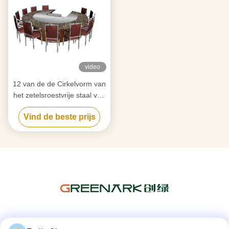
video
12 van de de Cirkelvorm van
het zetelsroestvrije staal van
de de Cirkelvorm Lijst van
Vind de beste prijs
Teppanyaki de Japanse