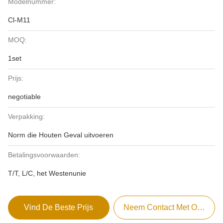
Modelnummer:
Cl-M11
MOQ:
1set
Prijs:
negotiable
Verpakking:
Norm die Houten Geval uitvoeren
Betalingsvoorwaarden:
T/T, L/C, het Westenunie
Vind De Beste Prijs
Neem Contact Met Ons Op