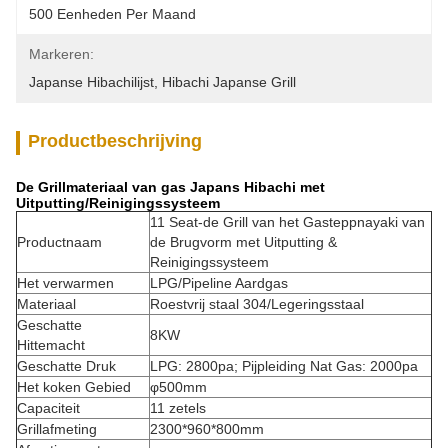
500 Eenheden Per Maand
Markeren:
Japanse Hibachilijst
, 
Hibachi Japanse Grill
Productbeschrijving
De Grillmateriaal van gas Japans Hibachi met
Uitputting/Reinigingssysteem
11 Seat-de Grill van het Gasteppnayaki van
Productnaam
de Brugvorm met Uitputting &
Reinigingssysteem
Het verwarmen
LPG/Pipeline Aardgas
Materiaal
Roestvrij staal 304/Legeringsstaal
Geschatte
8KW
Hittemacht
Geschatte Druk
LPG: 2800pa; Pijpleiding Nat Gas: 2000pa
Het koken Gebied
φ500mm
Capaciteit
11 zetels
Grillafmeting
2300*960*800mm