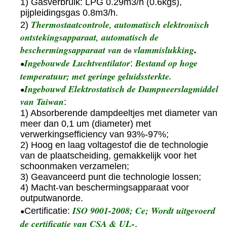
1) Gasverbruik: LPG 0.29m3/h (0.6kgs),
pijpleidingsgas 0.8m3/h.
Thermostaatcontrole, automatisch elektronisch
2)
ontstekingsapparaat, automatisch de
beschermingsapparaat van
vlammislukking
.
de
Ingebouwde Luchtventilator
Bestand op hoge
:
●
temperatuur; met geringe geluidssterkte.
Ingebouwd Elektrostatisch de Dampneerslagmiddel
●
van Taiwan
:
1) Absorberende dampdeeltjes met diameter van
meer dan 0,1 um (diameter) met
verwerkingsefficiency van 93%-97%;
2) Hoog en laag voltagestof die de technologie
van de plaatscheiding, gemakkelijk voor het
schoonmaken verzamelen;
3) Geavanceerd punt die technologie lossen;
4) Macht-van beschermingsapparaat voor
outputwanorde.
ISO 9001-2008; Ce; Wordt uitgevoerd
Certificatie:
●
de certificatie van CSA & UL-
.