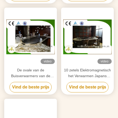
van de Grilllijst
video
video
De ovale van de
10 zetels Elektromagnetisch
Buisverwarmers van de
het Verwarmen Japans
Vorm Hogere of
Teppanyaki Grillroestvrij
Vind de beste prijs
Vind de beste prijs
Benedenuitputting
staal en Legeringsstaal
Elektrische Grill van
Teppanyaki voor Huisgebruik