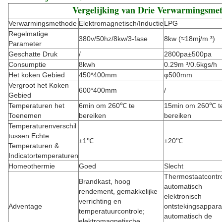
Vergelijking van Drie Verwarmingsme
Verwarmingsmethode
Elektromagnetisch/Inductie
LPG
Regelmatige
380v/50hz/8kw/3-fase
8kw (≈18mj/m ³)
Parameter
Geschatte Druk
/
2800pa±500pa
Consumptie
8kwh
0.29m ³/0.6kgs/h
Het koken Gebied
450*400mm
φ500mm
Vergroot het Koken
600*400mm
/
Gebied
Temperaturen het
6min om 260℃ te
15min om 260℃ t
Toenemen
bereiken
bereiken
Temperaturenverschil
tussen Echte
±1℃
±20℃
Temperaturen &
Indicatortemperaturen
Homeothermie
Goed
Slecht
Thermostaatcontro
Brandkast, hoog
automatisch
rendement, gemakkelijke
elektronisch
verrichting en
Adventage
ontstekingsappara
temperatuurcontrole;
automatisch de
elektromagnetische