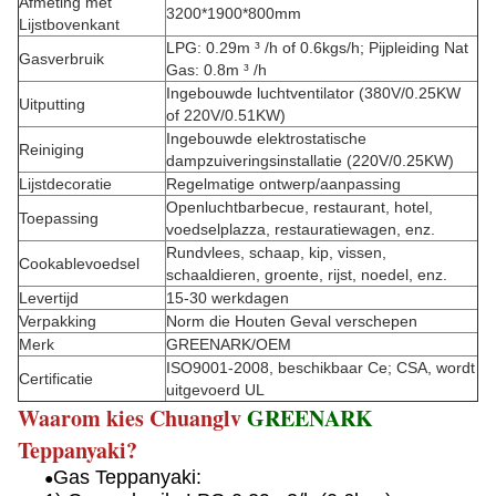
Afmeting met
3200*1900*800mm
Lijstbovenkant
LPG: 0.29m ³ /h of 0.6kgs/h; Pijpleiding Nat
Gasverbruik
Gas: 0.8m ³ /h
Ingebouwde luchtventilator (380V/0.25KW
Uitputting
of 220V/0.51KW)
Ingebouwde elektrostatische
Reiniging
dampzuiveringsinstallatie (220V/0.25KW)
Lijstdecoratie
Regelmatige ontwerp/aanpassing
Openluchtbarbecue, restaurant, hotel,
Toepassing
voedselplazza, restauratiewagen, enz.
Rundvlees, schaap, kip, vissen,
Cookablevoedsel
schaaldieren, groente, rijst, noedel, enz.
Levertijd
15-30 werkdagen
Verpakking
Norm die Houten Geval verschepen
Merk
GREENARK/OEM
ISO9001-2008, beschikbaar Ce; CSA, wordt
Certificatie
uitgevoerd UL
Waarom kies Chuanglv
GREENARK
Teppanyaki?
Gas Teppanyaki:
●