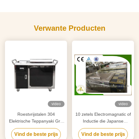
Verwante Producten
video
video
Roestvrijstalen 304
10 zetels Electromagnatic of
Elektrische Teppanyaki Grill
Inductie die Japanse
Tafel 380V
Teppanyaki-de
Vind de beste prijs
Vind de beste prijs
Rechthoekvorm verwarmt